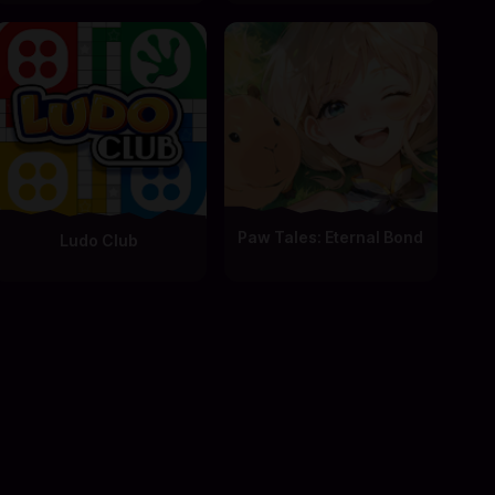
Paw Tales: Eternal Bond
Ludo Club