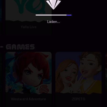
Laden...
Yalla Live
 - GAMES
Westward Adventure
ZEPETO