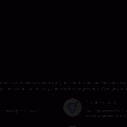
n naadloze aankoopervaring tijdens het kopen van items en valu
t aan je account binnen de game worden toegevoegd. Voer gewoon j
Directe levering
 Codashop te voltooien.
Als je opwaardeert via 
zodra je betaling voltooi