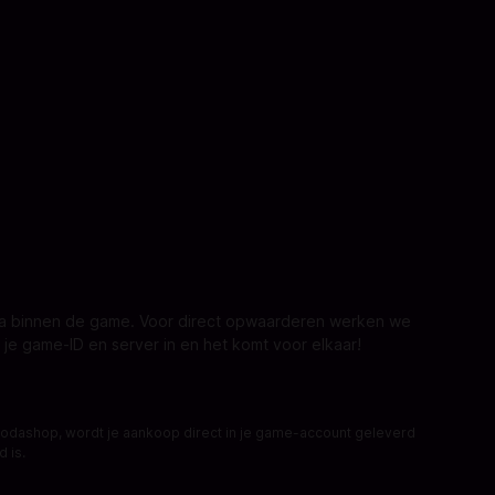
ta binnen de game. Voor direct opwaarderen werken we
e game-ID en server in en het komt voor elkaar!
Codashop, wordt je aankoop direct in je game-account geleverd
d is.