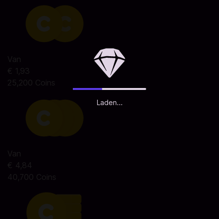
Van
€ 1,93
25,200 Coins
Laden...
Van
€ 4,84
40,700 Coins