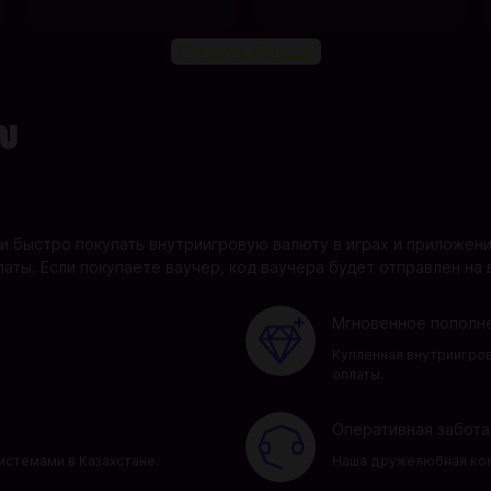
Показать больше
n
и быстро покупать внутриигровую валюту в играх и приложени
аты. Если покупаете ваучер, код ваучера будет отправлен на
Мгновенное пополн
Купленная внутриигров
оплаты.
Оперативная забота
стемами в Казахстане.
Наша дружелюбная ком