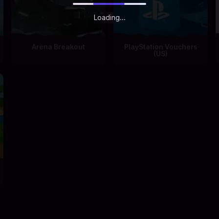
Loading...
Arena Breakout
PlayStation Vouchers
(US)