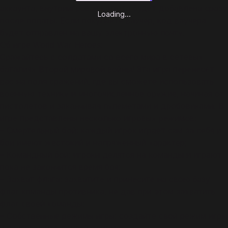
аккаунта, внутриигровая валюта будет добавлена сразу
Loading...
после оплаты. Если покупаете ваучер, код ваучера
будет отправлен на вашу электронную почту.
Об игре World War Heroes:
Сражайтесь с солдатами со всего мира в сетевых
баталиях Второй мировой войны! Эта игра перенесёт
вас на поля сражений, где вы сможете использовать
военную технику и многочисленное оружие, начиная от
пистолетов и заканчивая пулемётами и дробовиками. В
игре представлены несколько игровых режимов:
– Смертельный бой: каждый игрок играет сам за себя и
бои имеют жестокий и напряжённый характер;
– Командный бой: игроки делятся на команды и играют
пока не закончится время боя;
– Захват флага: захватите и принесите на свою базу
флаг команды противника, не дав при этом захватить
флаг своей команды;
– Собственные режимы игры: создайте свой режим игры