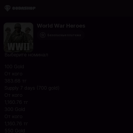
World War Heroes
Безопасные платежи
Выберите номинал
100 Gold
От кого
383.68 тг
Supply 7 days (700 gold)
От кого
1,160.76 тг
300 Gold
От кого
1,160.76 тг
550 Gold