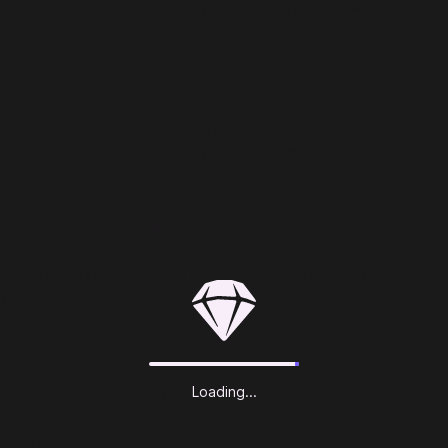
пользователи приложений в Казахстане. Нажмите,
чтобы начать.
Особенности игрыe
Огонь и трофеи
Ведите огонь, добывайте трофеи и прорывайтесь к
победе. Одержите победу и все трофеи достанутся
вам.
Прорыв ради победы
Никаких боёв до последнего! Наметьте себе цель и
спустите курок. А может лучше спрятаться и уйти в
укрытие? Единственный способ победить – выбраться
из зоны сражений в живых.
Всё или ничего
Кто не рискует, тому не светит победа. В Arena
Loading...
Breakout ставки высоки, но награды ещё выше.
Вступайте в схватку в бескомпромиссном военном