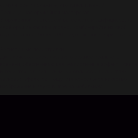
симуляторе и покажите, кто здесь главный.
Полноценная оружейная мастерская
В оружейной мастерской вы можете модифицировать
своё оружие как вам угодно. Комбинируйте на свой
вкус детали из более 700 предложенных вариантовю.
Релистичные перестрелки
Динамическая визуализация в режиме реального
времени, обеспечивающая реалистичные эффекты света
и тени, технология объёмных облаков и более 1200
звуковых эффектов – ощутите консольное качество
изображения и звука в игре на мобильном.