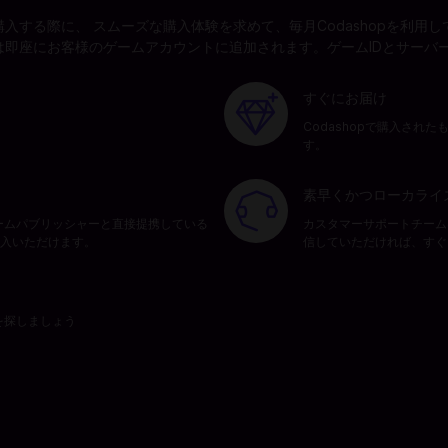
する際に、 スムーズな購入体験を求めて、毎月Codashopを利用して
即座にお客様のゲームアカウントに追加されます。ゲームIDとサーバ
すぐにお届け
Codashopで購入さ
す。
素早くかつローカライ
ゲームパブリッシャーと直接提携している
カスタマーサポートチー
購入いただけます。
信していただければ、すぐ
を探しましょう