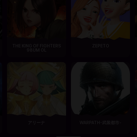
THE KING OF FIGHTERS
ZEPETO
98UM OL
アリーナ
WARPATH-武装都市-