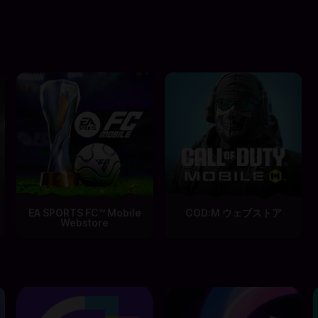
EA SPORTS FC™ Mobile
COD:M ウェブストア
Webstore