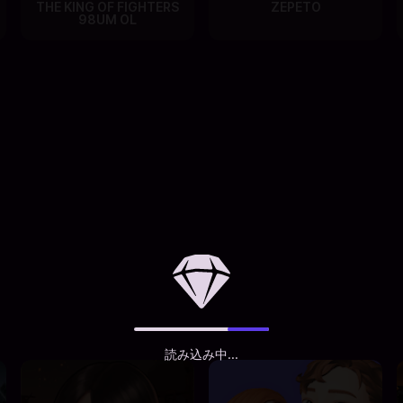
THE KING OF FIGHTERS
ZEPETO
98UM OL
読み込み中...