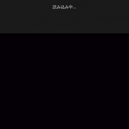
楽しみを見つけることができます。 実際の人々と出会い、ゲ
読み込み中...
ームを通してフレンドリーな交流を楽しみましょう。TopTop
なら、気の合う友達を見つけるのも簡単です。厳格な監視体制
により、嫌がらせの心配をする必要はありません。