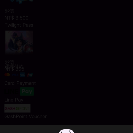
起價
NT$ 3,500
Twilight Pass
起價
選擇付款
NT$ 305
Card Payment
Line Pay
GashPoint Voucher