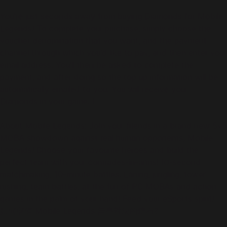
You're just seconds away from buying Diamonds for Mobile
Legends! To complete your purchase, simply choose the
voucher denomination that you want, and the payment
channel through which you'd like to pay, and then enter your
email address. You'll then be asked to complete the
payment, and after doing so the top up information will be
automatically emailed to you. You will receive your
Diamonds in your game. !
About Mobile Legends: Join your friends in a brand new 5v5
MOBA showdown against real human opponents, Mobile
Legends! Choose your favourite heroes and build the
perfect team with your comrades-in-arms! 10-second
matchmaking, 10-minute battles. Laning, jungling, tower
rushing, team battles, all the fun of PC MOBAs and action
games in the palm of your hand! Feed your eSports spirit!
如何儲值 Mobile Legends 無盡對決的鑽石?