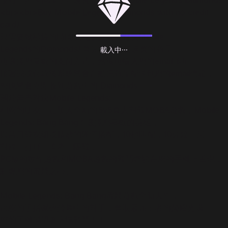
沒有信用卡也能立即購買無盡對決Mobile Legends Diamonds!
<br><br>Buy Mobile Legends Diamonds with no credit
card!
只需要幾秒鐘的時間就能購買無盡對決Mobile
Legends的Diamonds! 首先選擇您要購買的商品，
載入中···
再選擇您喜歡的支付方式，然後再輸入您的email地址。
接著完成付款後系統將會自動把商品配送到您的email信箱，
您也將會立即收到遊戲中的 Diamonds
關於無盡對決Mobile Legends:
和您的朋友一起加入全新的5v5真人對戰MOBA遊戲，Mobile
Legends: Bang Bang！選擇您喜歡的英雄，
與昔日戰友組成精妙的隊伍搭配，10秒匹配，10分鐘一局。
對線、打野、推塔、團戰，
PC級的動作遊戲和MOBA遊戲的戰鬥體驗在您的手機上重現，
點燃您的電競之心。
Mobile Legends: Bang Bang電競遊戲全新大作，
用您的手指碾碎螢幕中的對手，奪取最強王者的榮耀光環。
您的手機渴望著這場戰鬥！ !