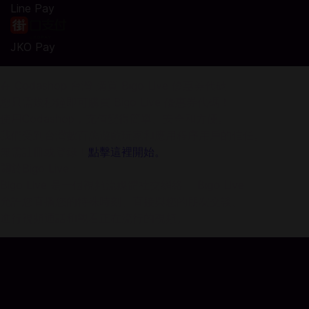
Line Pay
JKO Pay
在 Codashop 台灣 購買 Bigo Live 優惠券代碼
您只需幾秒鐘即可購買 Bigo Live 優惠券代碼！
使用Codashop，充值變得簡單、安全和方便。
我們受到台灣數百萬遊戲玩家和應用程序用戶的信任。
無需註冊或登錄！
點擊這裡開始。
關於Bigo Live：
Bigo Live 是一個視頻流媒體社交網絡。 Bigo Live
允許您直播您的特殊時刻、直接與您的朋友交談、
進行視頻通話和觀看正在流行的視頻。