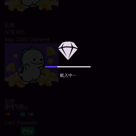
起價
NT$ 800
Bigo 2360 Diamond
載入中···
起價
選擇付款
NT$ 1,600
Card Payment