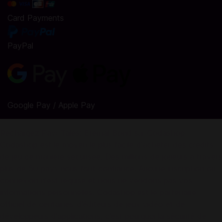
Card Payments
PayPal
Google Pay / Apple Pay
Rechargez Paw Tales: Eternal Bond sur Codashop
Codashop est le moyen le plus facile d'acheter des crédits
de jeu de manière sécurisée. Des millions de joueurs à travers
plus de 50 pays nous font confiance. Aucune inscription ou
connexion n'est requise et nous ne vendons pas vos
informations personnelles. Codashop est le partenaire
officiel de centaines d'éditeurs de jeux vidéo et de
développeurs d'applications, c'est pourquoi la sécurité de