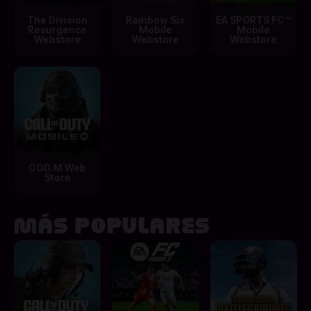
The Division
Rainbow Six
EA SPORTS FC™
Resurgence
Mobile
Mobile
Webstore
Webstore
Webstore
COD:M Web
Store
MÁS POPULARES