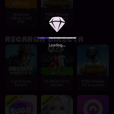
Nintendo
PUBG Mobile
eShop Card
UC Vouchers
(US)
RECARGA DIRECTA
Loading...
Call of Duty:
EA SPORTS FC
PUBG Mobile
Mobile
Mobile
UC Vouchers