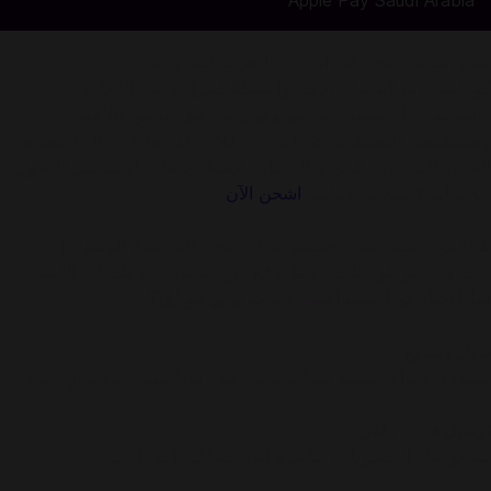
Apple Pay Saudi Arabia
شحن شدات ببجي في المملكة العربية السعودية
كوداشوب هو الوسيلة الآمنة والسهلة لشراء رصيد الألعاب
والتطبيقات الرسمية. نحن موثوقون من قبل ملايين اللاعبين
ومستخدمي التطبيقات في أكثر من 50 دولة، بما في ذلك المملكة
العربية السعودية. ليس هناك حاجة لإنشاء حساب أو تسجيل الدخول،
وتأكد أننا لا نبيع معلوماتك.
اشحن الآن
كوداشوب مصر تقدم قسائم شدات ببجي التي تفتح الوصول إلى
محتوى مميز في اللعبة، مما يرفع من مستوى تجربتك في اللعبة
لماذا تختار كوداشوب لشحن شدات ببجي موبايل؟
سهل وسريع
يستغرق شراء قسيمة شدات ببجي على كوداشوب بضع ثوانٍ فقط.
توصيل فوري وآمن
يتم توصيل المشتريات مباشرة إلى حسابك داخل اللعبة.