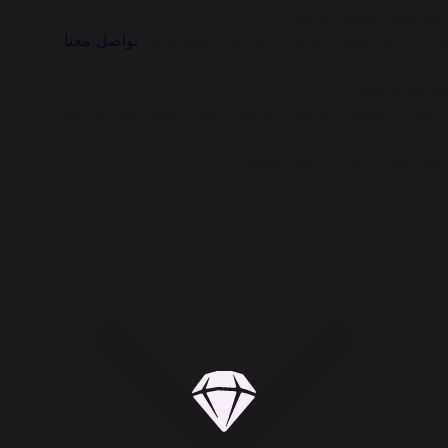
دعم عملاء محلي وسريع
فريق دعم العملاء الودود دائمًا متاح لمساعدتك.
تواصل معنا
عروض مميزة
لا تفوت الصفقات والجوائزالرائعة والمزيد فقط على كوداشوب
كيف اشتري شدات ببجي موبايل؟