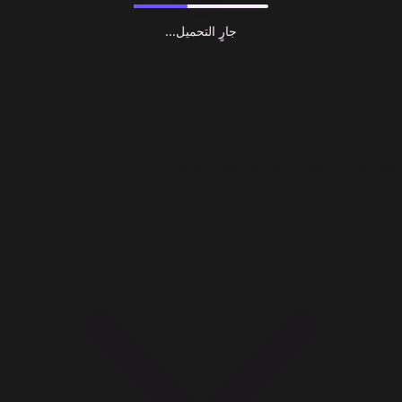
جارٍ التحميل...
كيفية شراء رويال باس في ببجي موبايل؟