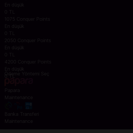
En düşük
0 TL
1075 Conquer Points
En düşük
0 TL
2050 Conquer Points
En düşük
0 TL
4200 Conquer Points
En düşük
Ödeme Yöntemi Seç
0 TL
Papara
Maintenance
Banka Transferi
Maintenance