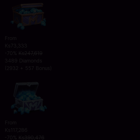
From
Ks73,333
-70%
Ks247,619
3489 Diamonds
(2932 + 557 Bonus)
From
Ks117,286
-70%
Ks390,476