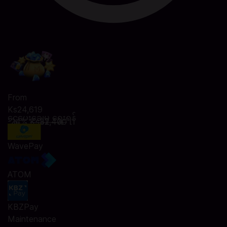
From
Ks24,619
ငွေပေးချေမှု ရွေးရန်
-24%
Ks32,400
WavePay
ATOM
KBZPay
Maintenance