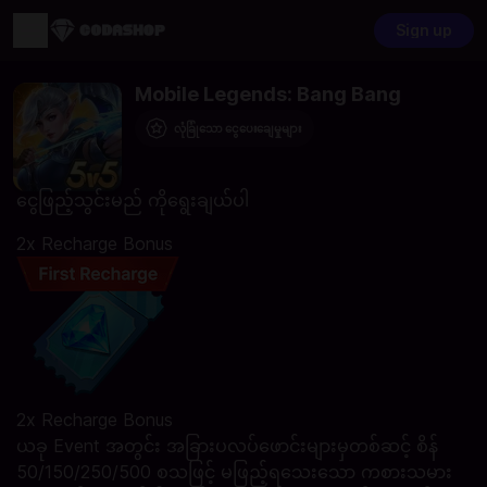
Sign up
Mobile Legends: Bang Bang
လုံခြုံသော ငွေပေးချေမှုများ
ငွေဖြည့်သွင်းမည် ကိုရွေးချယ်ပါ
2x Recharge Bonus
2x Recharge Bonus
ယခု Event အတွင်း အခြားပလပ်ဖောင်းများမှတစ်ဆင့် စိန်
50/150/250/500 စသဖြင့် မဖြည့်ရသေးသော ကစားသမား