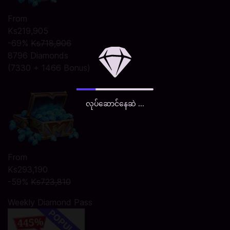
From
Ks219,905
-69%
Ks718,906
8796 Diamonds
(7330 + 1466 Bonus)
လုပ်ဆောင်နေဆဲ ...
From
Ks293,190
-59%
Ks723,810
Weekly Diamond Pass