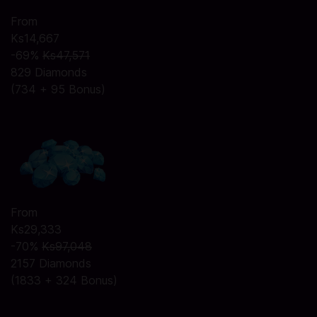
From
Ks14,667
-69%
Ks47,571
829 Diamonds
(734 + 95 Bonus)
From
Ks29,333
-70%
Ks97,048
2157 Diamonds
(1833 + 324 Bonus)