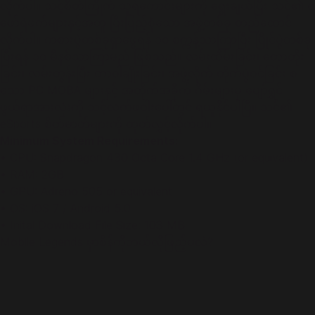
လိုက်ပါ။ သင့်စိတ်ကြိုက် သူရဲကောင်းများကို ရွေးချယ်ပြီး သင်၏ ရဲ
ဖော်ရဲဖက်များနှင့်အတူ ပြီးပြည့်စုံသော အဖွဲ့တစ်ခု တည်ထောင်
လိုက်ပါ။ ကစားပွဲတစ်ခုရှာဖွေရန် ၁၀ စက္ကန့်သာကြာပြီး ပြိုင်ပွဲတစ်ခု
ပြီးရန် ၁၀ မိနစ်သာကြာမည် ဖြစ်သည်။ လမ်းထိမ်းခြင်း၊ တောတိုး
ခြင်း၊ လမ်းတွန်းပြီး တာဝါချိုးခြင်း၊ အဖွဲ့လိုက် တိုက်ပွဲဝင်ခြင်း စ
သော PC MOBA များနှင့် အတိုက်အခိုက် ဂိမ်းများမှ ပျော်ရွှင်
ဖွယ်ရာအားလုံးကို သင့်လက်ဖဝါးပေါ်တွင် ရယူနိုင်ပါပြီ။ သင်၏
eSports စိတ်ဓာတ်များကို ထုတ်လွှင့်လိုက်ပါ။
Minimum System Requirements:
• CPU: Snapdragon 430 Octa Core 1.4 GHz (or equivalent)
• RAM: 2GB
• GPU: Adreno 505 or equivalent
• OS: iOS 7 / Android 5.0
• Inital Download File Size: 103 MB
Mobile Legends မှာစိန်ကိုဘယ်လိုဖြည့်မလဲ?