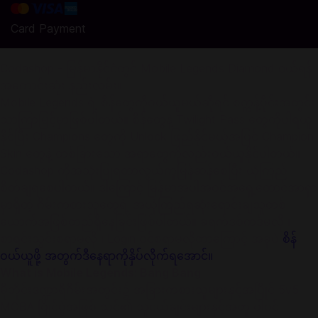
Card Payment
Codashop - မြန်မာနိုင်ငံတွင် Mobile Legends Diamond ၀ယ်ရန်
အကောင်းဆုံး နည်းလမ်း။
Mobile Legends ရဲ့ စိန်တွေကိုဝယ်ယူမယ်ဆိုရင် စက္ကန့်ပိုင်းအတွင်း
သာကြာမြင့်မှာဖြစ်ပါတယ်။ စိန်တွေနဲ့ Twilight Pass တွေကိုပါရယူ
နိုင်ပြီး Champions တွေကို Unlock ဖြည်နိုင်မယ့်အပြင် Champion
Skin တွေနဲ့ တစ်ခြားသော အရာတွေကိုလည်းဝယ်ယူနိုင်ပါတယ်။
Codashop ကိုအသုံးပြုရတာလွယ်ကူမြန်ဆန်စေပြီး ယုံကြည်
စိတ်ချရစေပါတယ်။ ဒါကြောင့် မြန်မာအပါအဝင်အရှေ့တောင်အာရှာ
မှာရှိတဲ့ ဂိမ်းကစားသူတွေရဲ့ အယုံကြည်ရဆုံးရောင်းချသူတစ်
ယောက်အဖြစ်တည်ရှိနေခြင်းဖြစ်ပါတယ်။ ခရက်ဒစ်ကဒ်မလို ၊
စာရင်းသွင်းစရာမလို ၊ Login ဝင်စရာမလိုတာကြောင့် အခုပဲ
စိန်
ဝယ်ယူဖို့ အတွက်ဒီနေရာကိုနှိပ်လိုက်ရအောင်။
What is Mobile Legends: Bang Bang
မိုဘိုင်းဒဏ္ဍာရီဂိမ်းအတွင်း၌ အခြားကစားသူများနှင့်အပြိုင် 5v5
MOBA ပြိုင်ပွဲအဖြစ် သင်၏ သူငယ်ချင်းများနှင့်အတူ ပါဝင်