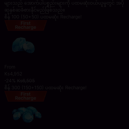
များသည် အောက်ပါပစ္စည်းများကို ပထမဆုံးဝယ်ယူမှုတွင် အပို
ဆုနှစ်ဆခံစားနိုင်မည်ဖြစ်သည်။
စိန် 100 (50+50) ပထမဆုံး Recharge!
From
Ks4,952
-24%
Ks6,505
စိန် 300 (150+150) ပထမဆုံး Recharge!