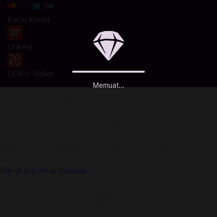
Kartu Kredit
LinkAja
DOKU Wallet
Memuat...
Top up Credits LifeAfter di Codashop
Hanya butuh beberapa detik saja untuk membeli Credits
LifeAfter. Di Codashop, top-up dijamin mudah, aman, dan
praktis. Kami dipercaya oleh jutaan gamers & pengguna
aplikasi di Asia Tenggara termasuk di Indonesia. Caranya
mudah, tanpa perlu kartu kredit, registrasi, ataupun log-in!
Klik di sini untuk memulai.
Tentang LifeAfter:
Badai virus kehancuran mengepung dunia, membawa
kehancuran atas pesanan dan perjanjian.