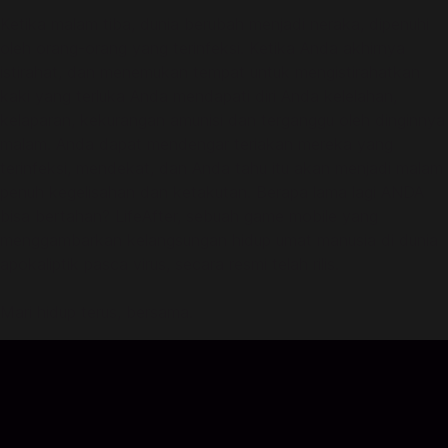
Ketika malam tiba, dunia berubah menjadi neraka, dipenuhi
oleh orang-orang yang terinfeksi. Ketika Anda akhirnya
istirahat, dan menemukan tempat untuk mengistirahatkan
kaki yang terluka Anda mendapati diri Anda kelelahan,
kelaparan, kekurangan amunisi dan terganggu oleh dinginnya
malam. Anda dapat mendengar teriakan mereka yang
terinfeksi, mendekat, dan Anda tahu itu akan menjadi malam
penuh kegelisahan dan ketakutan. Berapa lama lagi ANDA
bisa bertahan? LifeAfter, sebuah game mobile yang
menggambarkan kelangsungan hidup umat manusia di dunia
apokaliptik pasca virus, secara resmi telah rilis.
Mari hidup terus, bersama.