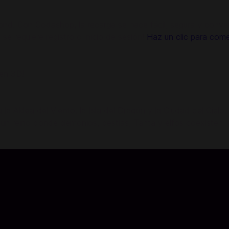
d. Con Codashop, la recarga se hace fácil, segura y conveni
se requiere registro o inicio de sesión!
Haz un clic para come
en 3D!
ora la Aldea del Viento, la Isla del Dragón y la Ciudad del Ci
 reino donde demonios, bestias, Tanta y elfos coexisten. ¡D