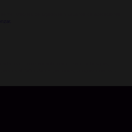
ente. Millones de jugadores y usuarios de aplicaciones
nzar.
elo, cada una con un encanto único. Recorre bosques,
errota al Señor de los Demonios, conquista tierras y