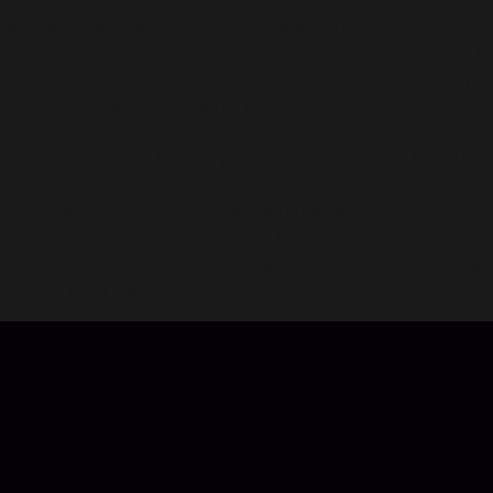
Recarga Paw Tales: Eternal Bond Ruby en Codashop
Estás a segundos de comprar Ruby en Paw Tales: Eternal Bon
confían en nosotros en América Latina, incluido Ecuador. ¡No 
Acerca de Paw Tales: Eternal Bond
Paw Tales: Eternal Bond – ¡Una mágica aventura MMORPG 
¡Adéntrate en un vasto mundo de fantasía!
¡Valiente aventurero, entra en una tierra de maravillas! Expl
montañas, desiertos y campos nevados mientras descubres un
reclama tu GLORIA!