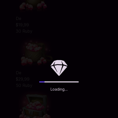
De
$19,99
30 Ruby
De
$29,99
50 Ruby
Loading...