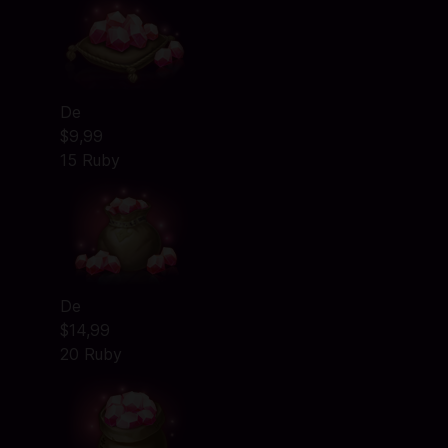
De
$9,99
15 Ruby
De
$14,99
20 Ruby