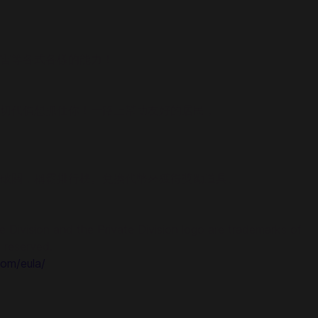
害等各式各樣的能力！
切代價想抓住你！一路上幫助友好的居民，
破關，稱霸排行榜。兌換代幣來獲得獎勵道具、
 Division and the Private Division logo are trademarks of
s reserved.
om/eula/