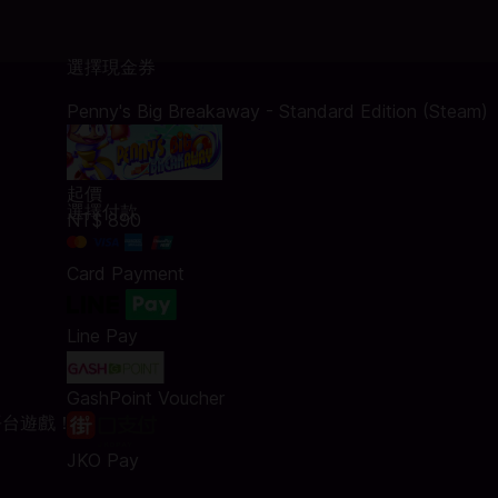
選擇現金券
Penny's Big Breakaway - Standard Edition (Steam)
起價
選擇付款
NT$ 890
Card Payment
、
Line Pay
GashPoint Voucher
平台遊戲！
JKO Pay