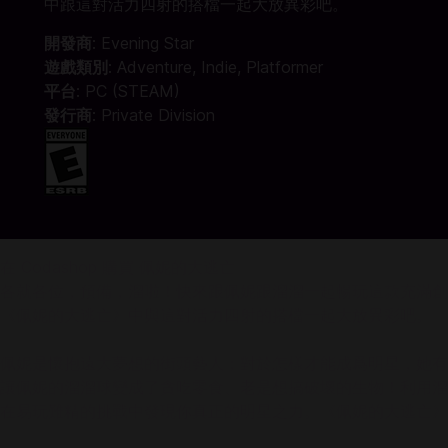
中跟這對活力四射的搭檔一起大放異彩吧。
開發商
: Evening Star
遊戲類別
: Adventure, Indie, Platformer
平台
: PC (STEAM)
發行商
: Private Division
在 Codashop 購買 佩妮的大逃亡
各就各位，預備，溜啦！快來跟佩妮跟溜溜一起暢玩這款充滿創
《佩妮的大逃亡》中與這對活力四射的搭檔一起大放異彩吧。
佩妮是懷抱遠大夢想的街頭藝人；對於怎樣才能成爲明星，她有
讓佩妮的溜溜球變成了貪吃零食、老是想搞破壞的生物！利用溜
在易玩難精的挑戰中發現你真正的明星之力。《佩妮的大逃亡》是Eve