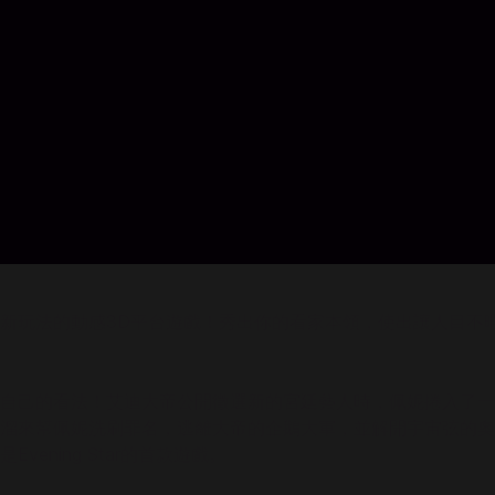
新玩法的動感3D平台遊戲！秀出你的看家本領，使出讓人目不
自己的看法！艾迪大帝公開徵選新的宮廷藝人時，佩妮捲入了一
溜來幫佩妮洗刷罪名，逃離大帝的企鵝大軍，並解開宇宙弦的奧
ning Star的首款遊戲。