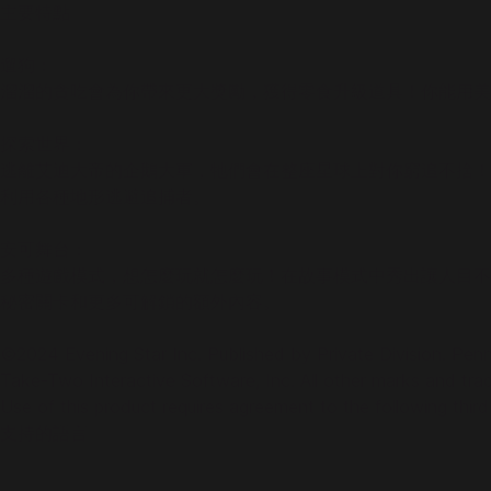
主要特點
遛狗：
溜溜的貪吃會為你帶來更大獎勵，獲得零食升級道具！你能用美
探索世界：
逃離艾迪大帝的企鵝大軍，牠們會在整座星球上對你窮追不捨！
利用各種地形逃避追捕者。
安可舞台：
多種遊戲模式，想怎麼玩就怎麼玩！在故事模式中秀出讓人目不
秘密關卡和更多可解鎖的額外內容。
©2024 Evening Star Inc. Published by Private Division. Penny
Take-Two Interactive Software, Inc. All other marks and trad
Use of this product requires agreement to the following thir
支持的語言