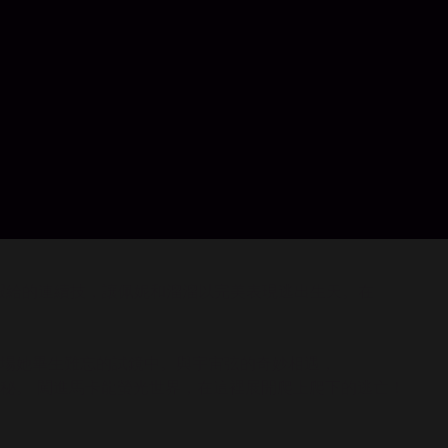
暇給的連續技，讓佩妮和溜溜以完美表現逃出生天。在
場她畢生難忘的試鏡中。與宇宙弦的奇妙相遇，
秘。 闖進馬卡龍螢光世界，在這裡展開爬上爬下的逃亡！