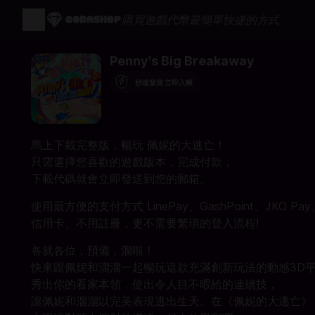
購買遊戲代幣最簡單快捷的方式
Penny's Big Breakaway
秒速發貨 立即入帳
馬上下載完整版，暢玩 佩妮的大逃亡！
只需選擇您喜歡的遊戲版本，完成付款，
下載代碼就會立即發送到您的郵箱。
使用最方便的支付方式 LinePay、GashPoint、JKO Pay
信用卡、不用註冊，更不需要繁瑣的登入流程!
各就各位，預備，溜啦！
快來跟佩妮和溜溜一起暢玩這款充滿創新玩法的動感3D
秀出你的看家本領，使出令人目不暇給的連續技，
讓佩妮和溜溜以完美表現逃出生天。在《佩妮的大逃亡》