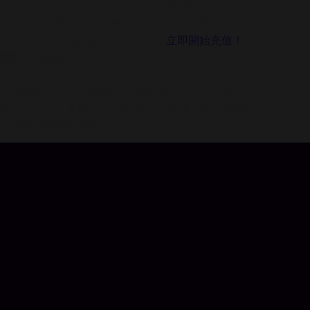
不需要註冊或登入，我們亦不會出售您的資訊。Codashop
是數百家遊戲發行商及應用程式開發商的官方合作夥伴，
與我們充值可確保您的帳戶安全。
立即開始充值！
關於 Chamet：
Chamet 是一款泛娛樂社交應用程式，擁有超過千萬用戶，
專注於南亞、東南亞、中東及拉丁美洲。它在阿聯酋、
沙特阿拉伯等地排名前十。