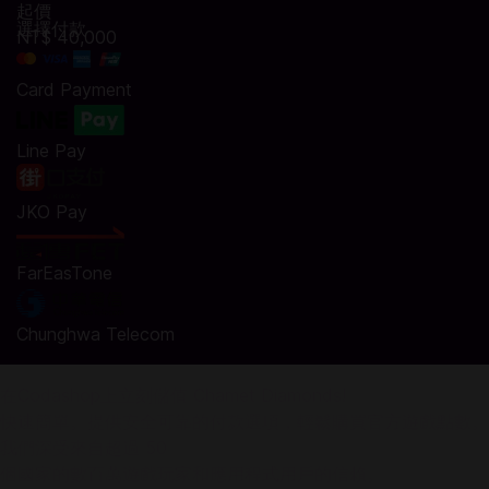
起價
選擇付款
NT$ 40,000
Card Payment
Line Pay
JKO Pay
FarEasTone
Chunghwa Telecom
在Codashop上立刻儲值 Chamet Diamonds!
快速簡單。提供安全可靠的付款選項，輕鬆購買官方遊戲點數。
我們深受來自超過 50
個國家的數百萬遊戲玩家和應用程式用戶的信賴。