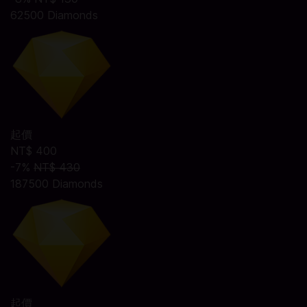
62500 Diamonds
起價
NT$ 400
-7%
NT$ 430
187500 Diamonds
起價