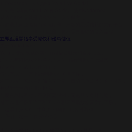
在Codashop上立刻增值 Yalla Live Golds!
立刻完成購買Yalla Live的 Golds。 使用Codashop，
儲值遊戲產品就是這麼簡單、安全與方便，
我們是東南亞擁有百萬玩家和用戶數的最受信賴的支付平台。
不需要信用卡、也不用註冊，更不需要繁瑣的登入流程!
立即點選開始享受暢快和優惠儲值
关于 Yalla Live：
Yalla 是最受欢迎的实时群组语音聊天和娱乐社区。
您可以与附近或全球各地的人进行语音聊天并玩游戏。
结交新朋友从未如此简单：
每天有成千上万个语音聊天室可供选择，
您可以按国家或主题筛选聊天室。目前已覆盖 50 多个国家，
并提供大量话题供您挑选。
与朋友尽情派对，不受距离限制：无论朋友身处何地，
都可以进行群组语音聊天，在聊天室播放您喜爱的音乐，
一起唱卡拉 OK，并直接在群聊中玩各种游戏。
让我们一起开启欢乐派对吧！
为什么选择 Codashop 购买 Yalla Live 礼品卡？