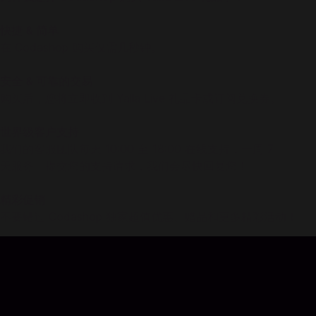
快捷 & 简单
在 Codashop 购买仅需几秒钟。
安全 & 可靠的交易
购买后，您将立即收到 Yalla Live 礼品卡或订阅兑换券。
世界级客户支持
我们的客服团队每天 10:00 至 18:00 在线支持，一周 7
天服务。提交您的支持请求，我们会尽快回复您！
精彩促销
不要错过 Codashop 独家超值优惠、赠品和更多精彩活动！