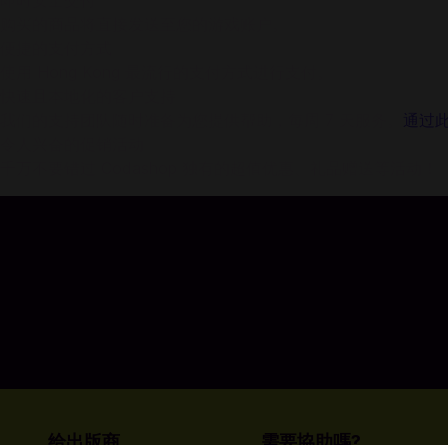
即时安全交付
购买的商品将直接发送至您的游戏账户。
便捷的支付方式
使用 Hong Kong 最流行的支付方式进行支付。
快速且本地化的客户支持
我们的支持团队随时准备为您提供帮助，每周 7 天服务。
通过
令人兴奋的促销活动
千万不要错过 Codashop 独有的超值优惠、礼品赠送等活动！
给出版商
需要協助嗎?