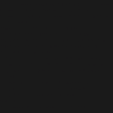
唯有在 Codashop Hong Kong 才能找到最優惠的 Top Eleve
Codashop 是购买官方游戏和应用抵用金安全且便捷的方式。我
Codashop Hong Kong Top Eleven 代币充值，助
足球经理快速入门
**赢得实时竞拍：**力压对手，立即签下精英天才。
**培养球星：**将青训营的新星打造成为全球偶像。
**定义您的品牌：**为您的俱乐部命名，并定制球衣、队徽和
**精通战术：**让球队的形象与您的获胜策略保持一致。
在每个赛季统治全场并进球得分！
**追求三冠王：**在快节奏的 28 天赛季中赢得 3 座奖杯。
**快速升级：**通过“特别赞助商”战斗通行证（Battle Pass
**每日实时活动：**参与 3D 小游戏，获取赛季专属奖励。
在全球舞台上证明自己！
**击败您的好友：**创建私人联赛，赢得最终的荣誉。
**加入协会：**在协会中组队，统治周末锦标赛。
为什么选择在 Codashop 充值 Top Eleven？
快速简便
在 Codashop 购买 Top Eleven 代币只需几秒钟。