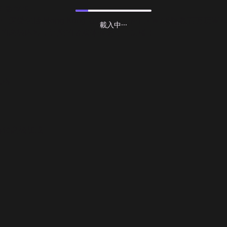
n 點數儲值
们深受包括 Hong Kong 在内的 50 多个国家/地区数百万
載入中···
力解锁游戏中的高级内容，让您的游戏体验更上一层楼！
风格。
）解锁高级加成。