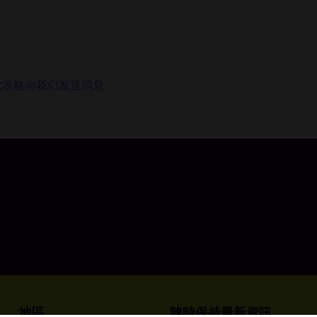
此表格向我们发送消息
，我们会尽快给您回复！
地區
隨時保持最新資訊