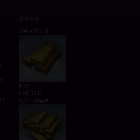
選擇充值
300 +15金磚
的
的
起價
HK$ 36.10
 /
620 +30金磚