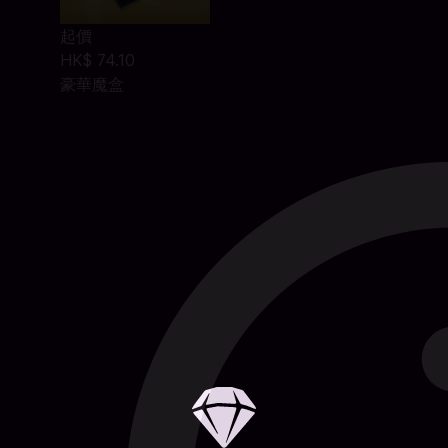
起價
HK$ 74.10
豪華魔盒