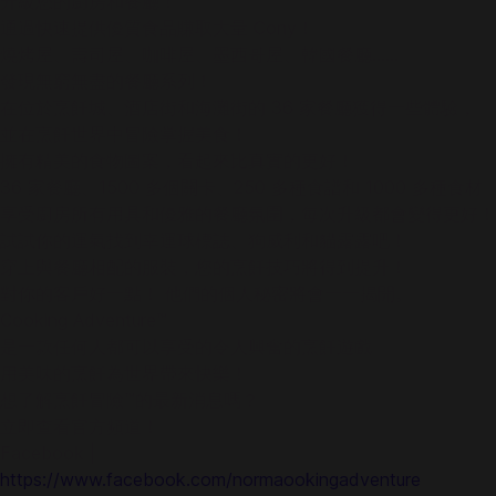
升級您的廚房和餐廳！
通過快速提供優質食品賺取大量 Cony！
燒烤屋、壽司屋、咖啡屋、墨西哥屋、韓國餐廳……
發現無窮無盡的餐廳系列！
在位於烹飪城、酒店街和海灘街的 36 家餐廳獲得一些體驗，
並在烹飪世界中冒險掌握美食！
擁有精美的食物圖案，看起來比真實的更好！
36 家餐廳、1500 多個關卡、250 多種食譜和 1000 多種食材
享受廚房所有用具和優雅的餐廳氛圍，每次升級都會變得更好！
試試你的運氣找到幸運球標誌、狗威利和貓露露吧！
穿上與餐廳相配的服裝，您的烹飪技巧將得到提升！
對你的客戶好一點！ 他們的個人秘密將會一一揭開。
Cooking Adventure™
是一款任何人都可以享受的令人興奮的烹飪遊戲
用美味的烹飪為世界帶來快樂！
想了解烹飪冒險™的最新消息嗎？
立即查看官方頻道！
Facebook |
https://www.facebook.com/normaookingadventure