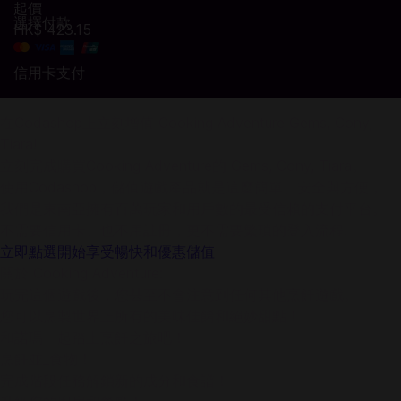
起價
選擇付款
HK$ 423.15
信用卡支付
在Codashop上立刻增值 Cooking Adventure Gems, Cony,
Tiara!
立刻完成購買Cooking Adventure的 Gems, Cony, Tiara。
使用Codashop，儲值遊戲產品就是這麼簡單、安全與方便，
我們是東南亞擁有百萬玩家和用戶數的最受信賴的支付平台。
不需要信用卡、也不用註冊，更不需要繁瑣的登入流程!
立即點選開始享受暢快和優惠儲值
關於 Cooking Adventure:
玩完這個遊戲後，您甚至不會注意到任何其他烹飪遊戲。
您可以烹製世界上所有的美味佳餚和絕妙甜點！
和諾瑪一起踏上烹飪之旅吧！
烹飪並_食物！
完成階段任務解鎖新的成分和食譜！