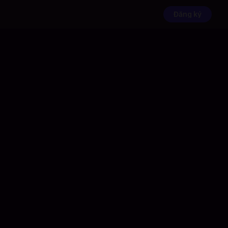
Đăng ký