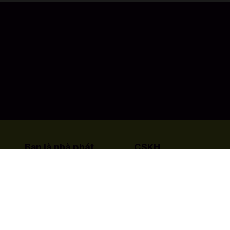
Bạn là nhà phát
CSKH
hành ứng dụng?
Liên hệ chúng tôi
Lên sàn Codashop ngay
thôi!
Tìm hiểu thêm về chúng tôi