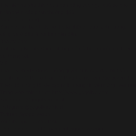
Thể hiện sự yêu thích của bạn bằng cách gửi quà ảo cho ngư
nhận thêm các phần thưởng. $$$
Người ảnh hưởng
Bạn biết họ, bạn thấy họ, họ là những người ảnh hưởng. Theo 
cái gì và ở đâu là nơi bạn nên đến.
Beauty Cam
Tính năng Beauty Cam tích hợp sẵn là bộ lọc giúp cải thiện 
vài tháng tới.
VIP
Thành viên VIP được hưởng quyền truy cập đặc biệt và các 
thành viên VIP. Trở thành VIP và trải nghiệm đặc quyền đặc 
Theo dõi chúng tôi để cập nhật thông tin về những livestream
Trang web chính thức: http://www.gogolive.com
Facebook: @gogoliveofficial
Instagram: @gogoliveofficial
Twitter: @gogoliveapp
Youtube: @gogoliveofficial
Liên hệ với chúng tôi: payment@gogolive.com