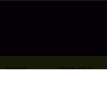
Quốc gia
Luôn cập nhật từ
chúng tôi:
Việt Nam (Vietnam)
English
Tiếng Việt