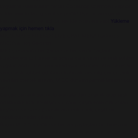
uygulama kullanıcısının tercihi Codashop üzerinden yaptığın
yüklemeler kolay, güvenli ve pratik! Üye olmana gerek
kalmadan kolay ve hızlı bir şekilde ödemeni yap!
Yükleme
yapmak için hemen tıkla
MICO: MAKE FRIENDS LIVE CHAT MENA hakkında:
MICO'ya Hoş Geldiniz!
MICO, insanlarla her zaman ve her yerde bağlantı
kurabileceğiniz küresel bir sosyal canlı yayın ve sesli sohbet
uygulamasıdır. İster yeni arkadaşlar edinmek, ister heyecan
verici sesli sohbet odalarına katılmak veya ilgi çekici canlı
yayınları izlemek isteyin, MICO dünyayı parmaklarınızın ucuna
getirir.
Gerçek zamanlı görüntülü aramalardan dinamik grup sesli
odalarına kadar etkileşim kurmanın çeşitli eğlenceli yollarını
keşfedin ve sonsuz olasılıklarla dolu canlı, çeşitli bir
topluluğun tadını çıkarın.
Bugün MICO'ya katılın ve her anı paylaşılan bir deneyime
dönüştürün. Pek çok harika özellik ile eğlence her zaman