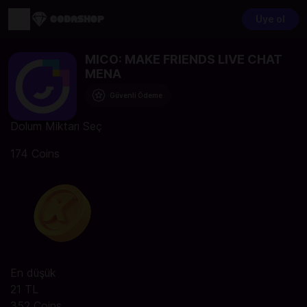
Üye ol
MICO: MAKE FRIENDS LIVE CHAT
MENA
Güvenli Ödeme
Dolum Miktarı Seç
174 Coins
En düşük
21 TL
352 Coins