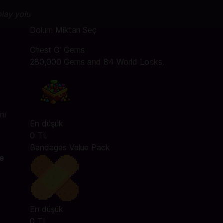
olay yolu
Dolum Miktarı Seç
Chest O' Gems
280,000 Gems and 84 World Locks.
nı
En düşük
0 TL
Bandages Value Pack
de
En düşük
0 TL