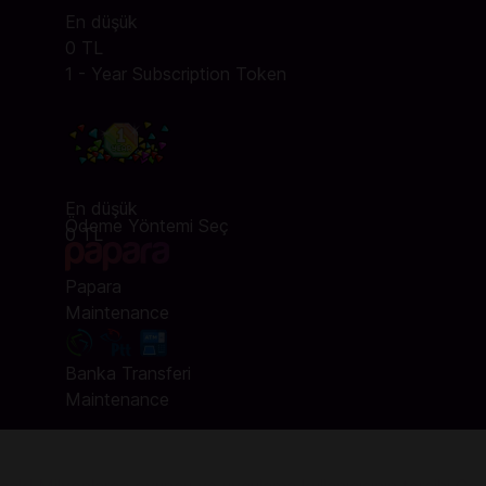
En düşük
0 TL
1 - Year Subscription Token
En düşük
Ödeme Yöntemi Seç
0 TL
Papara
Maintenance
Banka Transferi
Maintenance