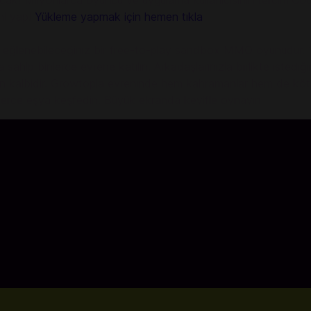
k! Milyonlarca oyuncu ve uygulama kullanıcısının tercihi Cod
ni yap!
Yükleme yapmak için hemen tıkla
la eğlenebileceğiniz bir free-to-play sandbox MMO oyunudur. 1
ra sahip binlerce evrene katılın. Arkadaşlarınızla birlikte iste
un kalbidir. Growtopia evreninde hem kahramanlar hem de kötüle
nlerce eşya keşfedin. Büyük ekranda keyifle oynayın