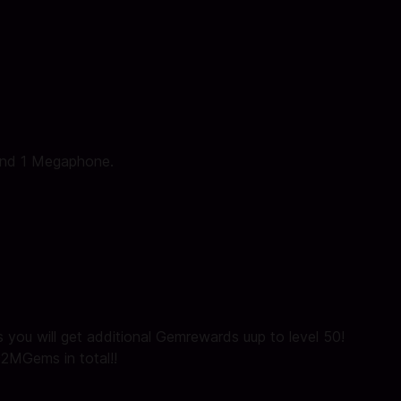
and 1 Megaphone.
 you will get additional Gemrewards uup to level 50!
.92MGems in total!!