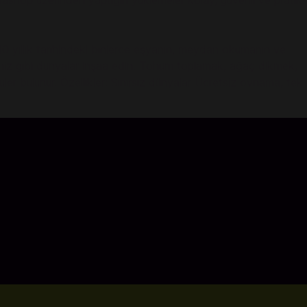
ashop üzerinden yaptığın yüklemeler kolay, güvenli ve pratik!
0 yıllık tarihindeki binlerce eşyanın, meydan okumanın ve
diğiniz gibi dünyalar inşaa edin. Tohum toplamak, ağaç dikmek,
r bulunur. Özellikler: Sınırsız dünyalar Ücretsiz oynama, tek