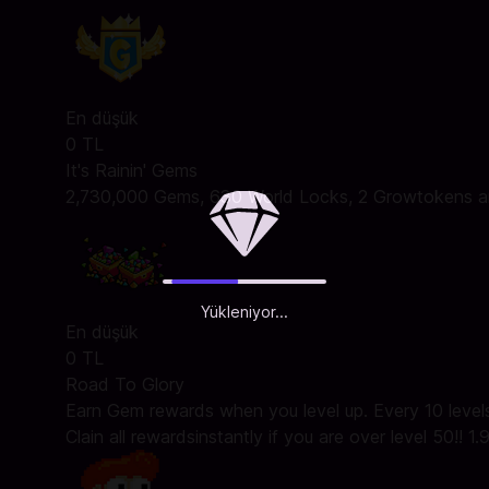
En düşük
0 TL
It's Rainin' Gems
2,730,000 Gems, 630 World Locks, 2 Growtokens 
Yükleniyor...
En düşük
0 TL
Road To Glory
Earn Gem rewards when you level up. Every 10 levels
Clain all rewardsinstantly if you are over level 50!! 1