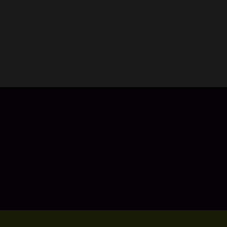
Hesabına Growtopia Gems yüklemek yalnızca saniyelerini alaca
Üye olmana gerek kalmadan kolay ve hızlı bir şekilde ödeme
Growtopia hakkında:
Growtopia sınırsız dünyalar yaratabileceğiniz, arkadaşlarınız
etkinliğin tadını çıkarın. Birbirine bağlı sonsuz sayıda dünyala
hasat yapmak ve tohumları birleştirip yenilerini üretmek oyun
bir para birimi mevcuttur. Mesajlaşma ve konuşma özelliği Bi