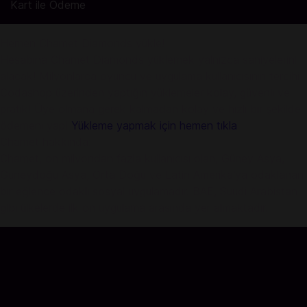
Kart ile Ödeme
Hemen Chamet Diamonds yükle!
Hesabına Chamet Diamonds yüklemek yalnızca saniyelerini
alacak! Milyonlarca oyuncu ve uygulama kullanıcısının tercihi
Codashop üzerinden yaptığın yüklemeler kolay, güvenli ve
pratik! Üye olmana gerek kalmadan kolay ve hızlı bir şekilde
ödemeni yap!
Yükleme yapmak için hemen tıkla
Chamet hakkında:
Chamet, on milyondan fazla kullanıcısı olan, Güney Asya,
Güneydoğu Asya, Orta Doğu ve Latin Amerika'ya odaklanan
bir eğlence odaklı sosyal uygulamadır. BAE, Suudi Arabistan
gibi ülkelerde ilk on uygulama arasında yer almaktadır.