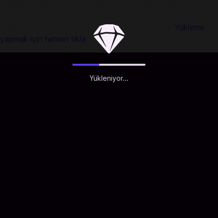
uygulama kullanıcısının tercihi Codashop üzerinden yaptığın
yüklemeler kolay, güvenli ve pratik! Üye olmana gerek
kalmadan kolay ve hızlı bir şekilde ödemeni yap!
Yükleme
yapmak için hemen tıkla
Yükleniyor...