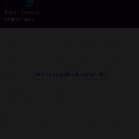
Banka Transferi
Maintenance
Hemen 8 Ball Pool Items yükle!
Hesabına 8 Ball Pool Items yüklemek yalnızca saniyelerini
alacak! Milyonlarca oyuncu ve uygulama kullanıcısının tercihi
Codashop üzerinden yaptığın yüklemeler kolay, güvenli ve
pratik! Üye olmana gerek kalmadan kolay ve hızlı bir şekilde
ödemeni yap!
Yükleme yapmak için hemen tıkla
8 Ball Pool hakkında:
•Dünyanın 1 numaralı Bilardo oyunu!•
Arkadaşlarınla oyna! Efsanelerle Oyna. En çok oynanan
Miniclip 8 Top Bilardo oyununu mobil cihazında oyna ve en
iyisi ol!
BİRE BİR VEYA 8 OYUNCULU TURNUVADA YARIŞ
Çalışma alanında becerilerini daha da geliştir, dünyaya bire bir
karşılaşmalarla meydan oku veya turnuvalara katılarak kupa