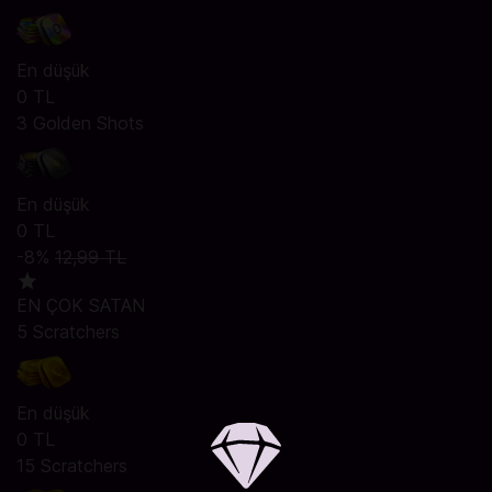
En düşük
0 TL
3 Golden Shots
En düşük
0 TL
-8%
12,99 TL
EN ÇOK SATAN
5 Scratchers
En düşük
0 TL
15 Scratchers