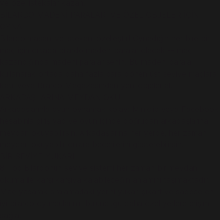
ve özel istekalar kazan.
BİLARDO MADENİ PARALARI VE ÖZEL OBJELER İÇİN
OYNA
Bilardo masanı ve istekanı özelleştir! Oynadığın her bire bir
maç için ortada bilardo madeni paralar olacak -- maçı
kazandığında madeni paralar senin. Bu madeni paraları
kullanarak ortada daha fazla para dönen üst seviye maçlara
katıl veya Bilardo Mağazasından yeni objeler al.
ARKADAŞLARINA MEYDAN OKU
Arkadaşlarınla oyun oynamak kolay: Miniclip veya Facebook
hesabınla giriş yap ve oyun içinde doğrudan arkadaşlarına
meydan okuyabilirsin. Arkadaşlarına her yerde, her zaman
meydan okuyabilir onlara becerilerini gösterebilirsin.
BİR SEVİYE YUKARI
8 Top Bilardonun seviye sistemi her zaman bir meydan
okuma ile karşı karşıya kalabileceğin anlamını taşımaktadır.
Maç yaparak sıralamadaki yerini yukarı çıkart ve sadece en
iyi bilardo oyuncularının bulunduğu daha özel yerlere erişim
sağla.