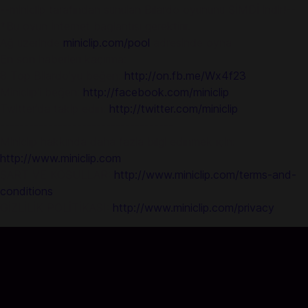
--miniclip tarafından sunulan Bilardo oyununu ŞİMDİ indir!--
*Bu oyun İnternet bağlantısı gerektirir.
Ağ üzerinde
miniclip.com/pool
adresinde oyna
En son haberleri kaçırma:
8 Top Bilardo'yu beğen:
http://on.fb.me/Wx4f23
Miniclip'i beğen:
http://facebook.com/miniclip
Twitter’da takip edin:
http://twitter.com/miniclip
------------------------------------
Miniclip hakkında daha fazla bilgi edinmek için:
http://www.miniclip.com
ŞART VE KOŞULLAR:
http://www.miniclip.com/terms-and-
conditions
GİZLİLİK POLİTİKASI:
http://www.miniclip.com/privacy