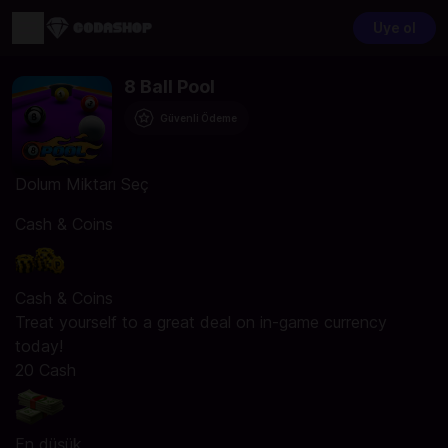
Üye ol
8 Ball Pool
Güvenli Ödeme
Dolum Miktarı Seç
Cash & Coins
Cash & Coins
Treat yourself to a great deal on in-game currency
today!
20 Cash
En düşük