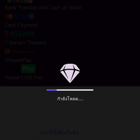
Bank Transfer and Cash at Retail
Card Payment
7-Eleven Thailand
ShopeePay
Rabbit LINE Pay
เติม Wild Hunter: เทพ Diamonds ผ่าน Codashop
กำลังโหลด....
คุณเพิ่งสนใจการทำรายการสั่งซื้อ Diamonds ของ Wild Hunter:
เทพ Codashop เติมเกมสะดวกทันใจ ชำระได้หลายช่องทางและ
ปลอดภัย เชื่อถือได้จากผู้ใช้งานกว่าหลายล้านคนทั่วทั้งเอเชีย
ตะวันออกเฉียงใต้ Thailand. ไม่ต้องใช้บัตรเครดิตหรือลงทะเบียน
ล็อคอินใดๆทั้งสิ้น!
คลิกที่นี่เพื่อเริ่มต้น