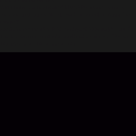
เกี่ยวกับ Wild Hunter: เทพ:
Wild Hunter เกมแนวแฟนตาซี MMORPG พร้อมการแปลงร่าง
หลากหลายรูปแบบ กราฟิก 3D สุดเจ๋ง พาคุณสู่อีกระดับของโลก
แฟนตาซี
ล็อกอินวันแรกแจกฟรี VIP 10 และอัญมณี 100k ต่อสู้กับบอสเพื่อ
รับอุปกรณ์สุดแรร์ และตัวเลือกออฟไลน์อื่น ๆ ที่จะช่วยให้คุณเล่น
ได้ง่ายขึ้น เอาล่ะ ได้เวลาออกล่าแล้ว!