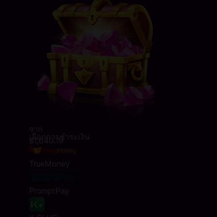
จาก
เลือกการชำระเงิน
฿1,640.19
TrueMoney
PromptPay