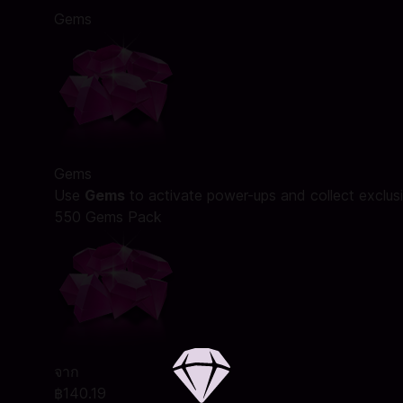
Gems
Gems
Use
Gems
to activate power-ups and collect exclusiv
550 Gems Pack
จาก
฿140.19