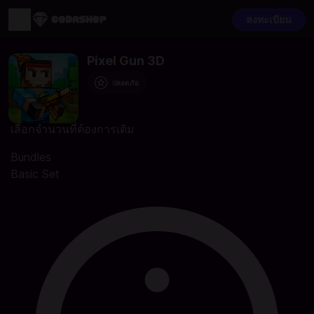
ลงทะเบียน
Pixel Gun 3D
ปลอดภัย
เลือกจำนวนที่ต้องการเติม
Bundles
Basic Set