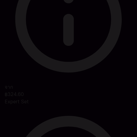
จาก
฿324.60
Expert Set