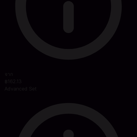
จาก
฿162.13
Advanced Set