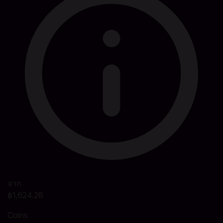
จาก
฿1,624.28
Coins