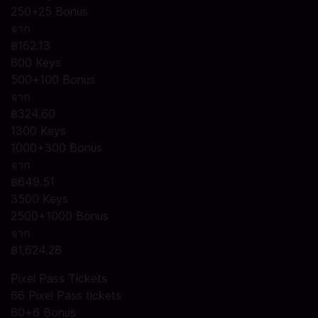
250+25 Bonus
จาก
฿162.13
600 Keys
500+100 Bonus
จาก
฿324.60
1300 Keys
1000+300 Bonus
จาก
฿649.51
3500 Keys
2500+1000 Bonus
จาก
฿1,624.28
Pixel Pass Tickets
66 Pixel Pass tickets
60+6 Bonus