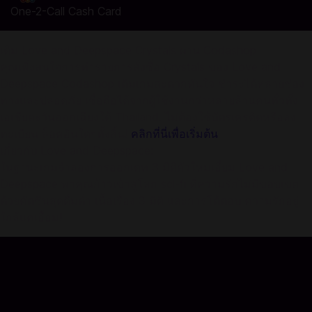
One-2-Call Cash Card
เติม Love and Deepspace Crystals ผ่าน Codashop
คุณเพิ่งสนใจการทำรายการสั่งซื้อ Crystals ของ Love and
Deepspace Codashop เติมเกมสะดวกทันใจ ชำระได้หลายช่อง
ทางและปลอดภัย เชื่อถือได้จากผู้ใช้งานกว่าหลายล้านคนทั่วทั้ง
เอเชียตะวันออกเฉียงใต้ Thailand. ไม่ต้องใช้บัตรเครดิตหรือลง
ทะเบียน ล็อคอินใดๆทั้งสิ้น!
คลิกที่นี่เพื่อเริ่มต้น
เกี่ยวกับ Love and Deepspace:
ในฐานะเกมจำลองการออกเดท 3 มิติตัวใหม่เอี่ยม Love and
Deepspace พาคุณก้าวเข้าสู่โลก sci-fi ที่ความรักไม่มีขอบเขต
ด้วยคัตซีนสุดดื่มด่ำ เนื้อเรื่อง 3 มิติ และการโต้ตอบ ความรักอยู่
ใกล้แค่เอื้อม!