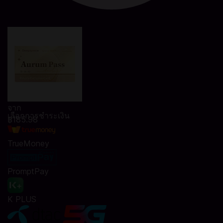
จาก
เลือกการชำระเงิน
฿185.98
TrueMoney
PromptPay
K PLUS