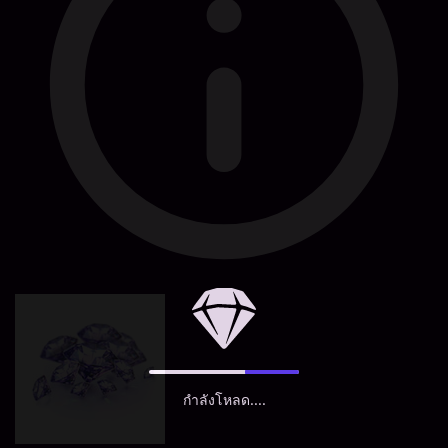
กำลังโหลด....