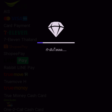
AIS
Card Payment
7-Eleven Thailand
กำลังโหลด....
ShopeePay
Rabbit LINE Pay
Truemove H
True Money Cash Card
One-2-Call Cash Card