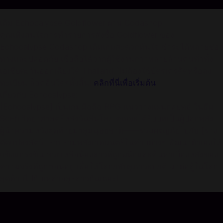
เติม Echocalypse Goldflower ผ่าน Codashop
คุณเพิ่งสนใจการทำรายการสั่งซื้อ Goldflower ของ
Echocalypse Codashop เติมเกมสะดวกทันใจ ชำระได้หลายช่อง
ทางและปลอดภัย เชื่อถือได้จากผู้ใช้งานกว่าหลายล้านคนทั่วทั้ง
เอเชียตะวันออกเฉียงใต้ Thailand. ไม่ต้องใช้บัตรเครดิตหรือลง
ทะเบียน ล็อคอินใดๆทั้งสิ้น!
คลิกที่นี่เพื่อเริ่มต้น
เกี่ยวกับ Echocalypse:
[Echocalypse] เป็นเกมมือถือ RPG แนววางแผนกลยุทธ์ ในธีม
Sci-fi วิทยาศาสตร์หลังวันสิ้นโลก คุณจะได้รับบทเป็นผู้ปลุกพลัง
ผู้นำความหวังสุดท้ายมาสู่มนุษยชาติ——ร่วมผจญภัยไปกับ [ร่าง
ดัดแปลงสัตว์] รวบรวมพลังเวทมนตร์ในค่ายต่างๆ พัฒนาตัวเองให้
แข็งแกร่งขึ้น ช่วยเหลือน้องสาวที่ถูกผนึกและค้นหาเบื้องหลังของ
ความจริงที่ถูกซ่อนอยู่ เพื่อให้โลกกลับสู่ภาวะปกติ มาต่อสู้ในโลก
สุดท้ายไปกับเหล่าอสูรสาวกันเถอะ!