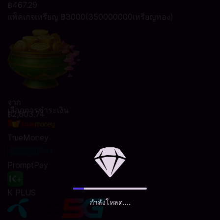
฿467.29
แพ็คเกจเหรียญ ฿3000(350000000เหรียญทอง)
จาก
เลือกการชำระเงิน
฿2,803.74
TrueMoney
PromptPay
K PLUS
กำลังโหลด....