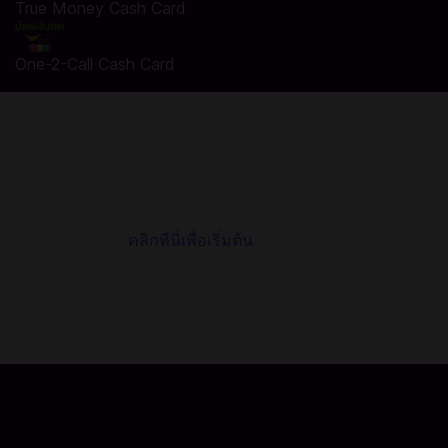
True Money Cash Card
One-2-Call Cash Card
เติม Dummyland Coins ผ่าน Codashop
คุณเพิ่งสนใจการทำรายการสั่งซื้อ Coins ของ Dummyland
Codashop เติมเกมสะดวกทันใจ ชำระได้หลายช่องทางและ
ปลอดภัย เชื่อถือได้จากผู้ใช้งานกว่าหลายล้านคนทั่วทั้งเอเชีย
ตะวันออกเฉียงใต้ Thailand. ไม่ต้องใช้บัตรเครดิตหรือลงทะเบียน
ล็อคอินใดๆทั้งสิ้น!
คลิกที่นี่เพื่อเริ่มต้น
เกี่ยวกับ Dummyland:
ดัมมี่ แลนด์ แอพเดียวครบจบทุกเกมไพ่ ประกอบไปด้วย ดัมมี่ ป๊อก
เด้ง ไพ่แคง ไพ่ผสมสิบ เก้าเกและเกมไพ่อื่นๆ เล่นเกมไพ่ออนไลน์
เล่นสนุกได้ตลอดเวลา