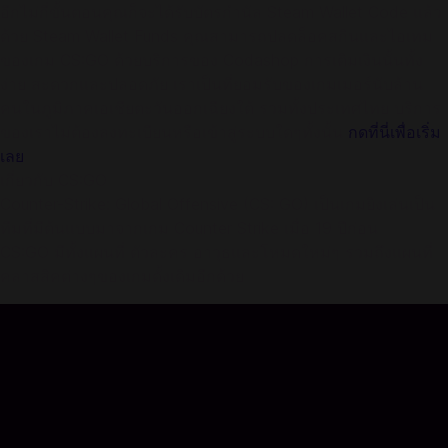
อีกไม่กี่ขั้นตอนคุณก็จะได้รับบัตรกำนัล Steam Wallet Code แล้ว
ด้วย Steam Wallet Funds คุณสามารถปลดล็อคสกินและไอเทม
ของเกม CS:GO ด้วยบริการของ Codashop การเติมเงินนั้นทั้ง
ง่าย สะดวกและปลอดภัย เราเป็นที่ยอมรับของเกมเมอร์นับล้าน
คนในภูมิภาคเอเชียตะวันออกเฉียงใต้ รวมทั้งประเทศไทย บริการ
ของเราไม่ต้องลงทะเบียนหรือเข้าสู่ระบบใดๆทั้งนั้น
กดที่นี่เพื่อเริ่ม
เลย
เกี่ยวกับ CS:GO
Counter-Strike: Global Offensive (CS: GO) เป็นเกมยิงเล่นเป็น
ทีมที่มีต้นแบบมาจากเกม Counter Strike เมื่อ 19 ปีก่อน
CS:GO มีทั้งแผนที่ ตัวละคร อาวุธและโหมดใหม่ๆ รวมถึงแผนที่
คลาสสิคต่างๆของเกมดั้งเดิมอีกด้วย