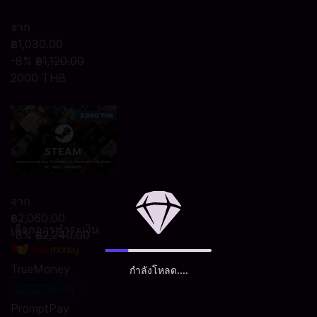
จาก
฿1,030.00
-8%
฿1,120.00
2000 THB
จาก
฿2,060.00
เลือกการชำระเงิน
-8%
฿2,240.00
TrueMoney
กำลังโหลด....
PromptPay