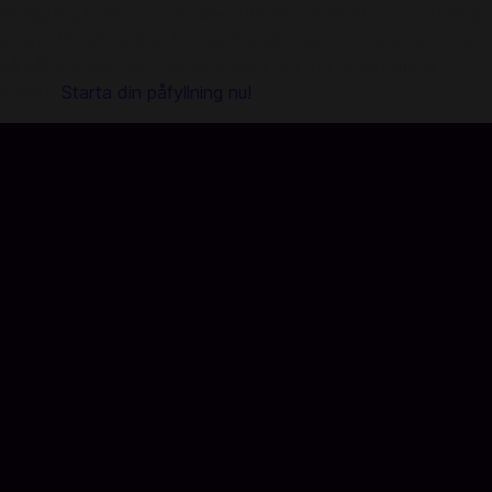
inloggning krävs och vi säljer inte din information. Codashop
är en officiell partner för hundratals spel- och apputvecklare,
så påfyllningar hos oss garanterar att ditt spelkonto är
säkert.
Starta din påfyllning nu!