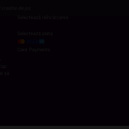
 credite de joc
Selectează reîncărcarea
Sorry, there are no produ
Selectează plata
Card Payments
a
Top:
ei să