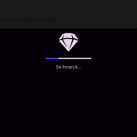
n TopTop: Games&Chat. Cu ajutorul Codashop, alimentarea este
pasă aici pentru a începe.
.
Se încarcă...