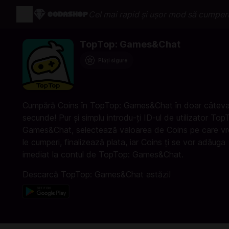
Cel mai rapid și ușor mod să cumperi
TopTop: Games&Chat
Plăți sigure
Cumpără Coins în TopTop: Games&Chat în doar câtev
secunde! Pur și simplu introdu-ți ID-ul de utilizator Top
Games&Chat, selectează valoarea de Coins pe care vr
le cumperi, finalizează plata, iar Coins ți se vor adăuga
imediat la contul de TopTop: Games&Chat.
Descarcă TopTop: Games&Chat astăzi!