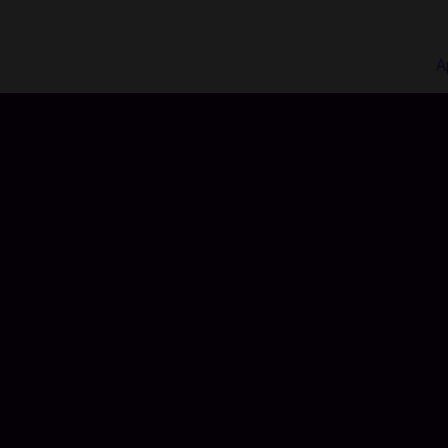
Cumpără Coins în TopTop: Games&Chat pe Codashop
Ești la doar câteva secunde distanță de achiziția de Coins î
utilizatorii de aplicații, din întreaga lume, au încredere în noi.
A