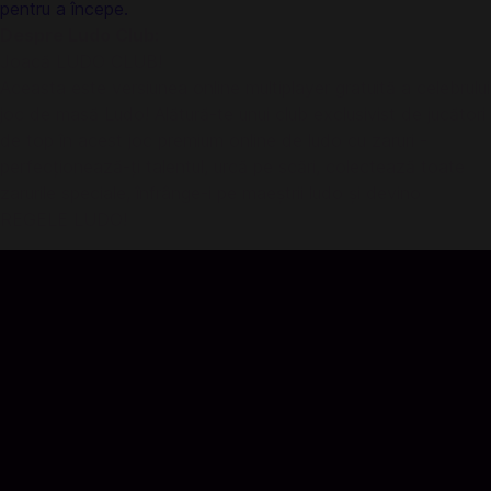
pentru a începe.
Despre Ludo Club:
Joacă LUDO CLUB!
Aceasta este versiunea online multiplayer gratuită a celebrului
joc de masă Ludo! Alătură-te unui club exclusivist de jucători
de top în acest joc premium online de ludo cu zaruri -
perfecționează-ți talentul, urcă pe scări, colectează toate
zarurile speciale, înfrânge-i pe maeștrii ludo și devino
REGELE LUDO!