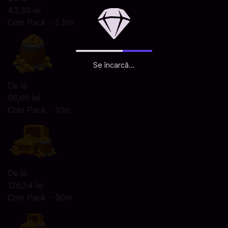
43,30 lei
Coin Pack - 2.5m
Se încarcă...
De la
66,66 lei
Coin Pack - 10m
De la
126,34 lei
Coin Pack - 50m