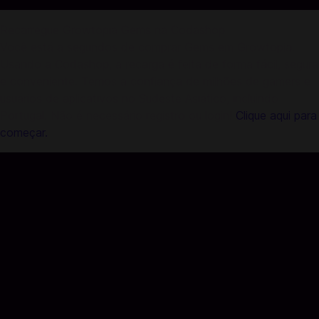
Recarregue Growtopia Gems na Codashop
Você está a segundos de comprar Gems em Growtopia.
Usando a Codashop, a recarga é feita de forma fácil, segura
e conveniente. Temos a confiança de milhões de gamers e
usuários de aplicativos no Sudeste Asiático, incluindo
Portugal. Não é necessário registro ou login!
Clique aqui para
começar.