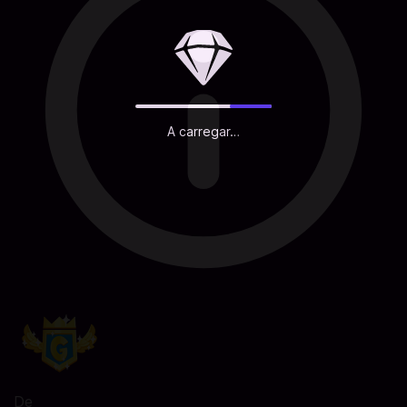
A carregar…
De