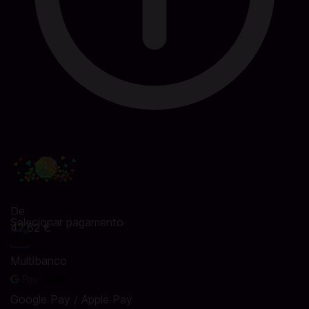
De
Selecionar pagamento
42,62 €
Multibanco
Google Pay / Apple Pay