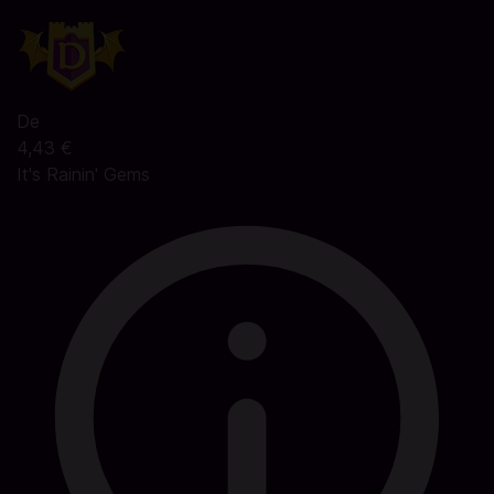
De
4,43 €
It's Rainin' Gems