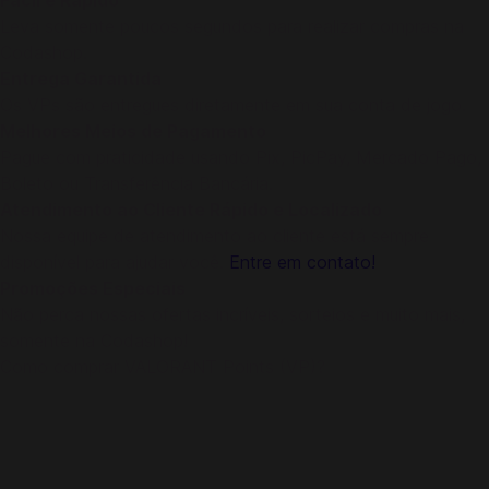
Fácil e Rápido
Leva somente poucos segundos para realizar compras na
Codashop.
Entrega Garantida
Os VPs são entregues diretamente em sua conta de jogo.
Melhores Meios de Pagamento
Pague com praticidade usando Pix, PicPay, Mercado Pago,
Boleto ou Transferência Bancária.
Atendimento ao Cliente Rápido e Localizado
Nossa equipe de atendimento ao cliente está sempre
disponível para ajudar você.
Entre em contato!
Promoções Especiais
Não perca nossas ofertas incríveis, sorteios e muito mais,
somente na Codashop!
Como comprar VALORANT Points (VP)?