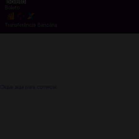
Boleto
Transferência Bancária
Encontre as melhores ofertas de recarga de VALORANT só
na Codashop Brasil
Você está a um passo de comprar VALORANT Points e
Passe de Batalha na Codashop, onde a recarga é rápido,
fácil e segura. Temos a confiança de milhões de jogadores e
usuários de aplicativos na América Latina, incluindo o Brasil
Clique aqui para começar.
Com VALORANT Points, você pode acessar conteúdo
premium, como o Passe de Batalha, skins de armas e novos
agentes. Você também pode participar de eventos
exclusivos no jogo e muito mais!
Por que escolher a Codashop para recarregar em
VALORANT?