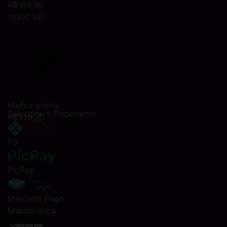
R$189,90
11000 VP
Melhor oferta
Selecione o Pagamento
R$379,90
Pix
PicPay
Mercado Pago
Maintenance