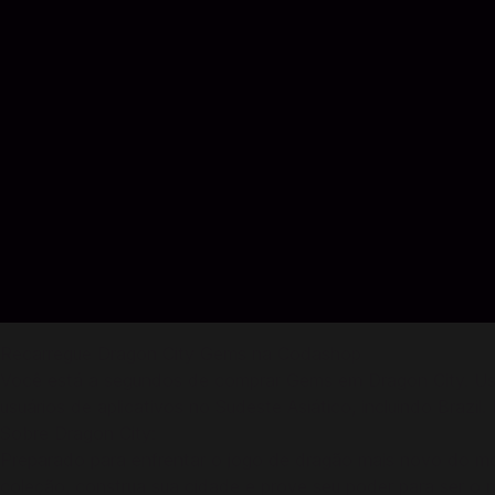
Recarregue Dragon City Gems na Codashop
Você está a segundos de comprar Gems em Dragon City. Usan
usuários de aplicativos no Sudeste Asiático, incluindo Brazil.
Sobre Dragon City:
Preparado para enfrentar o jogo de dragão mais novo do mo
coleção, construa sua cidade e prove seu poder para ser o