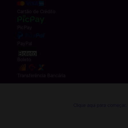
Cartão de Crédito
PicPay
PayPal
Boleto
Transferência Bancária
do a Codashop, a recarga é feita de forma fácil, segura e
 Não é necessário registro ou login!
Clique aqui para começar.
mento, e coletar e criar toneladas de adoráveis dragões cu
 maior Mestre de Dragões do mundo!