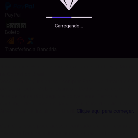
PayPal
Carregando...
Boleto
Transferência Bancária
Recarregue CPs e Passe de Batalha de Call of Duty Mobile
na Codashop Brasil
Você está a alguns passos comprar Passe de Batalha e CPs
de Call of Duty: Mobile. Usando a Codashop, a recarga é
feita de forma fácil, segura e conveniente. Temos a
confiança de milhões de gamers e usuários de aplicativos na
América Latina, incluindo o Brasil.
Clique aqui para começar.
Com CPs, você pode acessar conteúdo premium, como o
Passe de Batalha, skins de armas, roupas, participar de