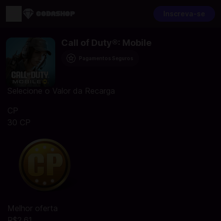
Inscreva-se
Call of Duty®: Mobile
Pagamentos Seguros
Selecione o Valor da Recarga
CP
30 CP
Melhor oferta
R$2,61