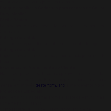
eventos exclusivos no jogo e muito mais!
Por que escolher a Codashop para recarga de Call of
Duty: Mobile?
Fácil e Rápido
Leva somente poucos segundos para realizar compras na
Codashop.
Entrega Garantida
CPs são entregues diretamente em sua conta de jogo.
Entrega Garantida
Pague usando os meios de pagamento mais populares do
Brasil.
Excelência no Atendimento ao Cliente
Nossa equipe de suporte está disponível para auxiliar, das
21h às 8h e das 10h às 16h, 7 dias por semana. Envie uma
mensagem através
deste formulário
e atenderemos você!
Promoções Especiais
Não perca nossas ofertas incríveis, sorteios e muito mais,
somente na Codashop!
Como recarregar CPs de Call of Duty®: Mobile na