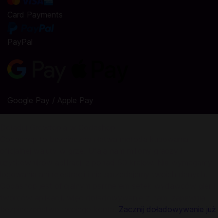
Card Payments
PayPal
Google Pay / Apple Pay
Doładuj Growtopia w Codashop
Codashop to bezpieczna i łatwa metoda kupowania
oficjalnej waluty w grze. Ufają nam miliony graczy i
użytkowników aplikacji z ponad 50 krajów. Nie wymagamy
logowania ani rejestracji i nie sprzedajemy twoich danych.
Codashop jest oficjalnym partnerem setek wydawców gier i
twórców aplikacji, więc doładowywanie z nami zapewnia
bezpieczeństwo twojego konta.
Zacznij doładowywanie już