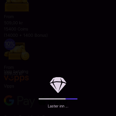
From
509,00 kr
15400 Coins
(14000 + 1400 Bonus)
From
Velg betaling
999,00 kr
Vipps
Laster inn …