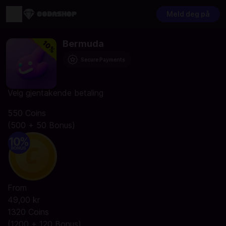
Meld deg på
Bermuda
Secure Payments
Velg gjentakende betaling
550 Coins
(500 + 50 Bonus)
From
49,00 kr
1320 Coins
(1200 + 120 Bonus)