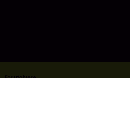
For utgivere
Legg ut tittelen din på Codashop
Lær mer om oss
Trenger hjelp?
Kontakt oss