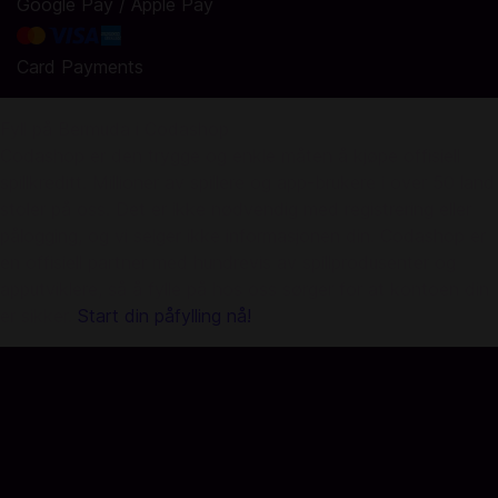
Google Pay / Apple Pay
Card Payments
Fyll på Bermuda i Codashop
Codashop er den trygge og enkle måten å kjøpe offisiell
spillkreditt. Millioner av spillere og app-brukere i over 50 land
stoler på oss. Det er ikke nødvendig med registrering eller
pålogging, og vi selger ikke informasjonen din. Codashop er
en offisiell partner med hundrevis av spillprodusenter og
apputviklere, så å fylle på hos oss sørger for at kontoen din
er sikker.
Start din påfylling nå!