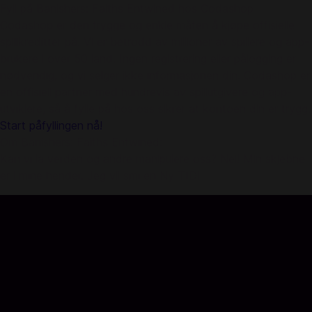
Fyll på Banishers: Faiths Entwined hos Codashop
Codashop er den trygge og enkle måten å kjøpe offisielle
spillkreditter på. Vi er betrodd av millioner av spillere og app-
brukere i over 50 land. Ingen registrering eller pålogging er
nødvendig, og vi selger ikke informasjonen din. Codashop er
en offisiell partner med hundrevis av spillutgivere og app-
utviklere, så å fylle på hos oss sikrer at kontoen din er trygg.
Start påfyllingen nå!
Om Banishers: Faiths Entwined:
Kan vi la verden og andre manipulere oss? Nei! Min skjebne
er i mine hender. Jeg vil smi en Ny TID!