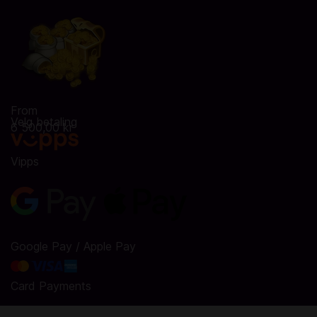
From
Velg betaling
6 500,00 kr
Vipps
Google Pay / Apple Pay
Card Payments