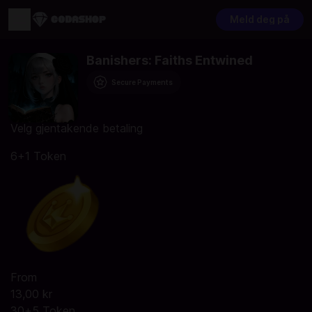
Meld deg på
Banishers: Faiths Entwined
Secure Payments
Velg gjentakende betaling
6+1 Token
From
13,00 kr
30+5 Token