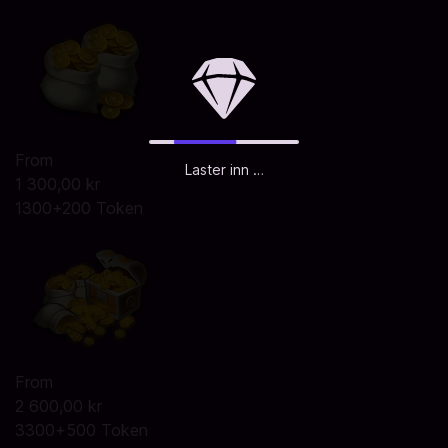
From
Laster inn …
1 300,00 kr
1300+200 Token
From
2 600,00 kr
3300+500 Token