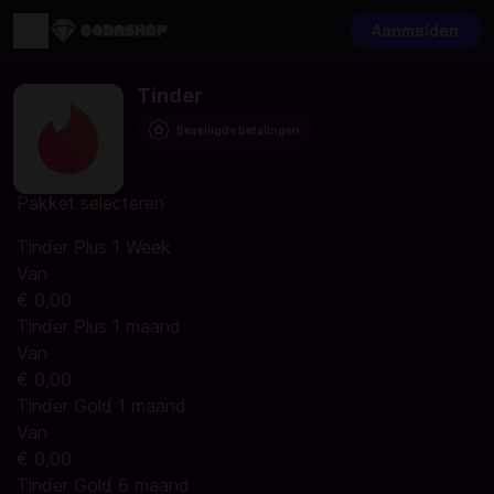
Aanmelden
Tinder
Beveiligde betalingen
Pakket selecteren
Tinder Plus 1 Week
Van
€ 0,00
Tinder Plus 1 maand
Van
€ 0,00
Tinder Gold 1 maand
Van
€ 0,00
Tinder Gold 6 maand