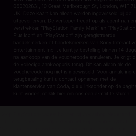
06020283), 10 Great Marlborough St, London, W1F 7L
UK. Deze kaart kan alleen worden ingewisseld bij de
uitgever ervan. De verkoper treedt op als agent name
verstrekker. “PlayStation Family Mark” en “PlayStation
Plus icon” en “PlayStation” zijn geregistreerde
handelsmerken of handelsmerken van Sony Interactiv
Entertainment Inc. Je kunt je bestelling binnen 14 dag
na aankoop van de vouchercode annuleren. Je krijgt 
de volledige aankoopprijs terug. Dit kan alleen als de
vouchercode nog niet is ingewisseld. Voor annulering 
terugbetaling kunt u contact opnemen met de
klantenservice van Coda, die u linksonder op de pagin
kunt vinden, of klik
hier
om ons een e-mail te sturen.
Koop PlayStation-cadeaubonnen bij Codashop Nederland
E bent seconden verwijderd van het kopen van PlayStation-
We worden vertrouwd door gamers en app-gebruikers in Ne