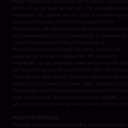
kinder-familieleden-accounts) om te betalen voor items
de PS Store die beschikbaar zijn voor accounthouders
Nederland. Het gebruik van de Code is onderhevig aa
deze voorwaarden, de servicevoorwaarden, het
privacybeleid, de voorwaarden van de tegoedboncod
de voorwaarden voor softwaregebruik en aanvullende
content-/servicespecifieke voorwaarden op
www.playstation.com/legal/PSNTerms
. Annuleer de
aankoop als je deze voorwaarden niet aanvaardt.
Afhankelijk van de geldende lokale wetten kan de Co
niet worden ingewisseld voor contant geld, doorverko
of op andere wijze geruild. De Code wordt niet verva
indien deze na aankoop verloren gaat, gestolen wordt
beschadigd raakt of anderszins gebruikt wordt zonder
jouw toestemming. Kan eenmalig worden gebruikt. Je 
een compatibel systeem en een internetverbinding nod
PLAYSTATION PLUS:
Mogelijk moet je een extra betaling verrichten om een