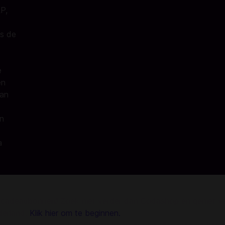
P,
ns de
e
en
dan
en
a
cadeaubonnen! Zoek niet verder dan Codashop en geniet van
derland.
Klik hier om te beginnen.