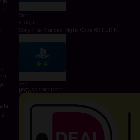
 in
 in
Van
n
€ 50,00
Sony Plus Branded Digital Code 60 EUR NL
e,
de
cht
ngen
Van
Betaling selecteren
,
€ 0,00
hebt
ig.