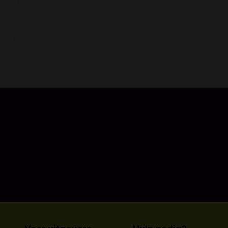
Voeg in eenvoudige stappen geld toe aan je account voor P
zoals:
PlayStation Plus (PS Plus)-abonnement* met toegang tot on
Games
Virtuele valuta en add-ons
En meer