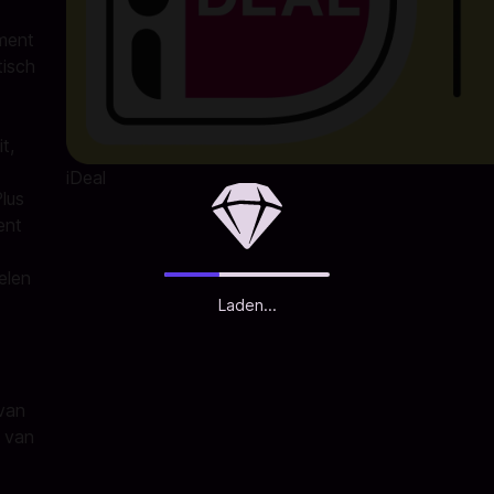
ment
isch
t,
iDeal
lus
ent
elen
Laden...
 van
d van