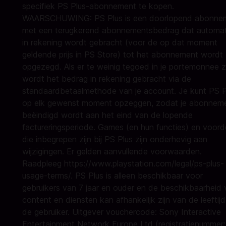
specifiek PS Plus-abonnement te kopen.
WAARSCHUWING: PS Plus is een doorlopend abonne
met een terugkerend abonnementsbedrag dat automat
in rekening wordt gebracht (voor de op dat moment
geldende prijs in PS Store) tot het abonnement wordt
opgezegd. Als er te weinig tegoed in je portemonnee zi
wordt het bedrag in rekening gebracht via de
standaardbetaalmethode van je account. Je kunt PS P
op elk gewenst moment opzeggen, zodat je abonnem
beëindigd wordt aan het eind van de lopende
factureringsperiode. Games (en hun functies) en voord
die inbegrepen zijn bij PS Plus zijn onderhevig aan
wijzigingen. Er gelden aanvullende voorwaarden.
Raadpleeg
https://www.playstation.com/legal/ps-plus-
usage-terms/
. PS Plus is alleen beschikbaar voor
gebruikers van 7 jaar en ouder en de beschikbaarheid
content en diensten kan afhankelijk zijn van de leeftij
de gebruiker. Uitgever vouchercode: Sony Interactive
Entertainment Network Europe Ltd (registratienummer: