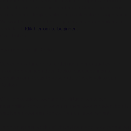
Je bent seconden verwijderd van het kopen van Roblox-
cadeaubonnen! Zoek niet verder dan Codashop en geniet
van een gemakkelijke, veilige en probleemloze koopervaring.
We worden vertrouwd door gamers en app-gebruikers in
Nederland.
Klik hier om te beginnen.
Over Roblox:
Haal nog meer uit Roblox.
Versier je avatar en ontgrendel nog meer extraatjes in je
favoriete ervaringen door Roblox-cadeaubonnen te
gebruiken om Robux te kopen (de officiële valuta van
Roblox).
Of krijg exclusieve toegang tot virtuele items, een
maandelijks Roblox-inkomen en meer door je cadeaubon te
verzilveren voor een Roblox Premium-abonnement.
Je ontvangt een exclusief virtueel item voor elke cadeaubon