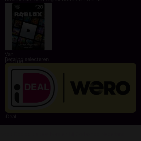
Van
Betaling selecteren
€ 20,00
iDeal
Koop Roblox-cadeaubonnen bij Codashop Nederland