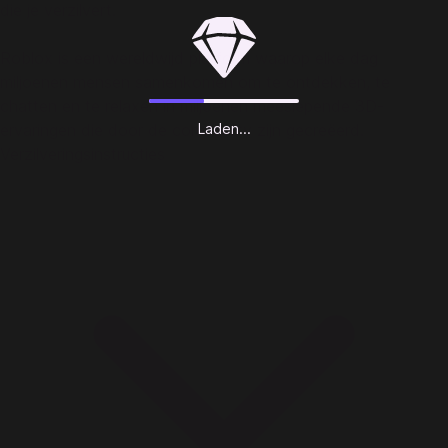
die je verzilvert.
Roblox is een wereldwijd platform waarop elke dag
miljoenen mensen samenkomen om te ontdekken, te
chatten en te relaxen in miljoenen meeslepende 3D-
Laden...
ervaringen die door de community zijn gecreëerd.
Verzilveringsinstructies