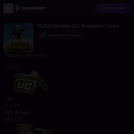
Aanmelden
PUBG Mobile UC Redeem Code
Beveiligde betalingen
Voucher selecteren
325 UC
Van
€ 4,49
-8%
€ 4,88
660 UC