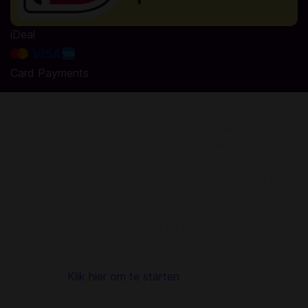
iDeal
Card Payments
Laad op PUBG Mobile UC enkel bij Codashop Netherlands
Codashop werkt samen met Krafton & Tencent Games om
officiële opwaarderingen voor PUBG Mobile aan te bieden!
U staat op het punt UC te kopen en te genieten van een
unieke ervaring in PUBG Mobile.
Zoek niet verder dan Codashop en geniet van een
gemakkelijke, veilige en probleemloze koopervaring. We
worden vertrouwd door gamers en app-gebruikers in
Netherlands.
Klik hier om te starten
.
Waarom kiezen voor Codashop om PUBG Mobile op te