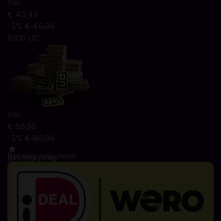
Van
€ 43,49
-3%
€ 45,00
8100 UC
Van
€ 86,99
-3%
€ 90,00
Betaling selecteren
BESTSELLER