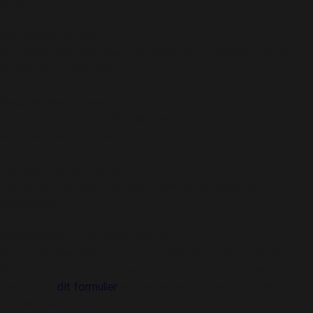
laden?
Gemakkelijk & snel
Het duurt maar een paar seconden om een aankoop op
Codashop te voltooien.
Gegarandeerde levering
Ontvang direct uw PUBG Mobile UC waardebon na het
afronden van de betaling.
Handige betaalmethoden
Betaal met de meest populaire betaalmethoden in
Netherlands
Klantenservice van wereldklasse
Ons ondersteuningsteam staat altijd klaar om te helpen van
9:00 u. tot 18:00 u., 7 dagen per week. Stuur ons een
bericht via
dit formulier
en we nemen zo snel mogelijk
contact met u op!