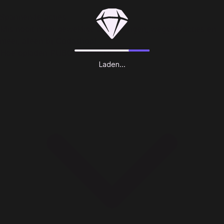
Spannende acties
Mis nooit meer geweldige aanbiedingen, weggeefacties en
meer, alleen bij Codashop!
Hoe opladen PUBG Mobile UC?
Laden...