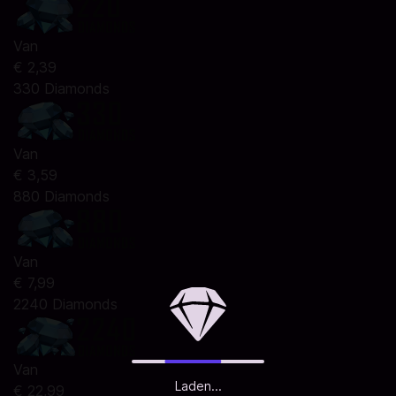
Van
€ 2,39
330 Diamonds
Van
€ 3,59
880 Diamonds
Van
€ 7,99
2240 Diamonds
Van
Laden...
€ 22,99