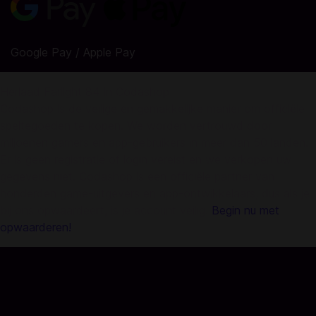
Google Pay / Apple Pay
Herlaad Farlight 84 in Codashop
Codashop is de veilige en gemakkelijke manier om officiële
speltegoeden te kopen. We worden vertrouwd door
miljoenen gamers en app-gebruikers in meer dan 50 landen.
Er is geen registratie of login vereist en we verkopen uw
gegevens niet. Codashop is een officiële partner van
honderden game-uitgevers en app-ontwikkelaars, dus als je
bij ons opwaardeert, is je account veilig.
Begin nu met
opwaarderen!