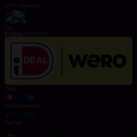
4700 Diamonds
Van
Betaling selecteren
€ 46,99
iDeal
Card Payments
PayPal